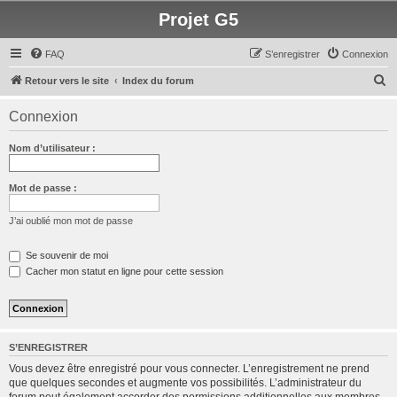
Projet G5
FAQ
S’enregistrer
Connexion
R
Retour vers le site
Index du forum
e
Connexion
c
h
Nom d’utilisateur :
e
r
Mot de passe :
c
J’ai oublié mon mot de passe
h
e
Se souvenir de moi
Cacher mon statut en ligne pour cette session
r
S’ENREGISTRER
Vous devez être enregistré pour vous connecter. L’enregistrement ne prend
que quelques secondes et augmente vos possibilités. L’administrateur du
forum peut également accorder des permissions additionnelles aux membres