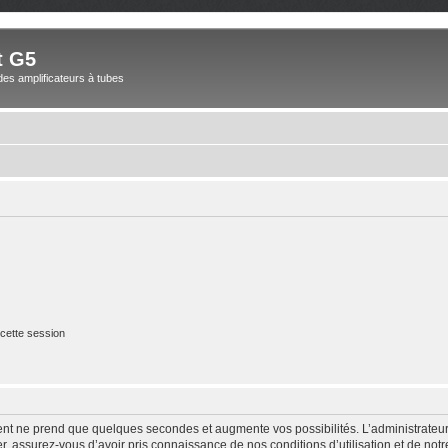
t G5
des amplificateurs à tubes
cette session
ment ne prend que quelques secondes et augmente vos possibilités. L’administrate
 assurez-vous d’avoir pris connaissance de nos conditions d’utilisation et de notre 