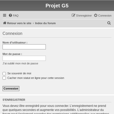
Projet G5
FAQ
S’enregistrer
Connexion
R
Retour vers le site
Index du forum
e
Connexion
c
h
Nom d’utilisateur :
e
r
Mot de passe :
c
J’ai oublié mon mot de passe
h
e
Se souvenir de moi
Cacher mon statut en ligne pour cette session
r
S’ENREGISTRER
Vous devez être enregistré pour vous connecter. L’enregistrement ne prend
que quelques secondes et augmente vos possibilités. L’administrateur du
forum peut également accorder des permissions additionnelles aux membres