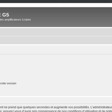
t G5
des amplificateurs à tubes
cette session
ment ne prend que quelques secondes et augmente vos possibilités. L’administrate
 assurez-vous d’avoir pris connaissance de nos conditions d’utilisation et de notre 