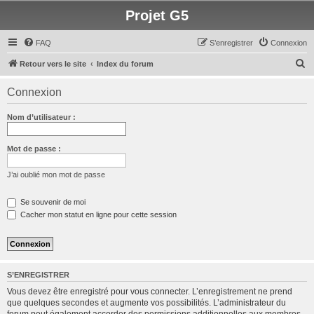
Projet G5
FAQ
S’enregistrer
Connexion
R
Retour vers le site
Index du forum
e
Connexion
c
h
Nom d’utilisateur :
e
r
Mot de passe :
c
J’ai oublié mon mot de passe
h
e
Se souvenir de moi
Cacher mon statut en ligne pour cette session
r
S’ENREGISTRER
Vous devez être enregistré pour vous connecter. L’enregistrement ne prend
que quelques secondes et augmente vos possibilités. L’administrateur du
forum peut également accorder des permissions additionnelles aux membres