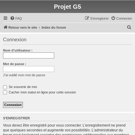
Projet G5
FAQ
S’enregistrer
Connexion
R
Retour vers le site
Index du forum
e
Connexion
c
h
Nom d’utilisateur :
e
r
Mot de passe :
c
J’ai oublié mon mot de passe
h
e
Se souvenir de moi
Cacher mon statut en ligne pour cette session
r
S’ENREGISTRER
Vous devez être enregistré pour vous connecter. L’enregistrement ne prend
que quelques secondes et augmente vos possibilités. L’administrateur du
forum peut également accorder des permissions additionnelles aux membres