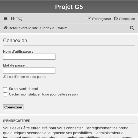
Projet G5
FAQ
S’enregistrer
Connexion
R
Retour vers le site
Index du forum
e
Connexion
c
h
Nom d’utilisateur :
e
r
Mot de passe :
c
J’ai oublié mon mot de passe
h
e
Se souvenir de moi
Cacher mon statut en ligne pour cette session
r
S’ENREGISTRER
Vous devez être enregistré pour vous connecter. L’enregistrement ne prend
que quelques secondes et augmente vos possibilités. L’administrateur du
forum peut également accorder des permissions additionnelles aux membres