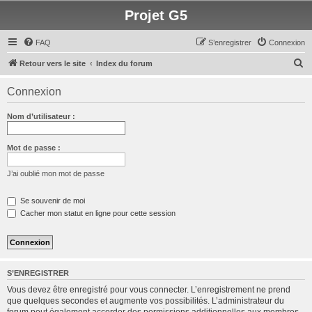
Projet G5
FAQ
S’enregistrer
Connexion
R
Retour vers le site
Index du forum
e
Connexion
c
h
Nom d’utilisateur :
e
r
Mot de passe :
c
J’ai oublié mon mot de passe
h
e
Se souvenir de moi
Cacher mon statut en ligne pour cette session
r
S’ENREGISTRER
Vous devez être enregistré pour vous connecter. L’enregistrement ne prend
que quelques secondes et augmente vos possibilités. L’administrateur du
forum peut également accorder des permissions additionnelles aux membres