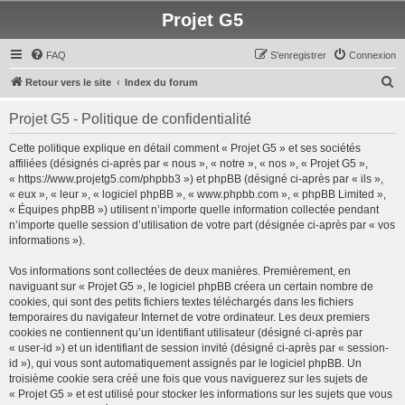
Projet G5
FAQ
S’enregistrer
Connexion
R
Retour vers le site
Index du forum
e
Projet G5 - Politique de confidentialité
c
h
Cette politique explique en détail comment « Projet G5 » et ses sociétés
affiliées (désignés ci-après par « nous », « notre », « nos », « Projet G5 »,
e
« https://www.projetg5.com/phpbb3 ») et phpBB (désigné ci-après par « ils »,
r
« eux », « leur », « logiciel phpBB », « www.phpbb.com », « phpBB Limited »,
« Équipes phpBB ») utilisent n’importe quelle information collectée pendant
c
n’importe quelle session d’utilisation de votre part (désignée ci-après par « vos
h
informations »).
e
Vos informations sont collectées de deux manières. Premièrement, en
r
naviguant sur « Projet G5 », le logiciel phpBB créera un certain nombre de
cookies, qui sont des petits fichiers textes téléchargés dans les fichiers
temporaires du navigateur Internet de votre ordinateur. Les deux premiers
cookies ne contiennent qu’un identifiant utilisateur (désigné ci-après par
« user-id ») et un identifiant de session invité (désigné ci-après par « session-
id »), qui vous sont automatiquement assignés par le logiciel phpBB. Un
troisième cookie sera créé une fois que vous naviguerez sur les sujets de
« Projet G5 » et est utilisé pour stocker les informations sur les sujets que vous