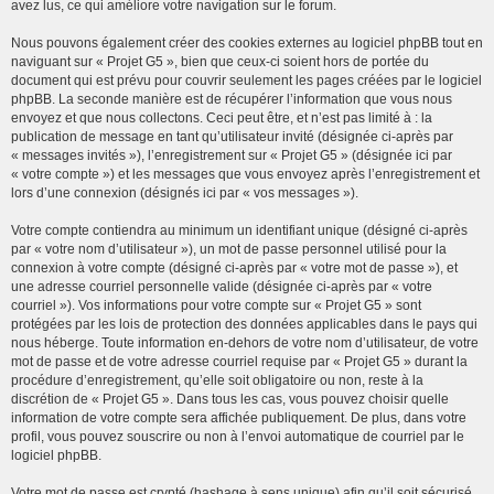
avez lus, ce qui améliore votre navigation sur le forum.
Nous pouvons également créer des cookies externes au logiciel phpBB tout en
naviguant sur « Projet G5 », bien que ceux-ci soient hors de portée du
document qui est prévu pour couvrir seulement les pages créées par le logiciel
phpBB. La seconde manière est de récupérer l’information que vous nous
envoyez et que nous collectons. Ceci peut être, et n’est pas limité à : la
publication de message en tant qu’utilisateur invité (désignée ci-après par
« messages invités »), l’enregistrement sur « Projet G5 » (désignée ici par
« votre compte ») et les messages que vous envoyez après l’enregistrement et
lors d’une connexion (désignés ici par « vos messages »).
Votre compte contiendra au minimum un identifiant unique (désigné ci-après
par « votre nom d’utilisateur »), un mot de passe personnel utilisé pour la
connexion à votre compte (désigné ci-après par « votre mot de passe »), et
une adresse courriel personnelle valide (désignée ci-après par « votre
courriel »). Vos informations pour votre compte sur « Projet G5 » sont
protégées par les lois de protection des données applicables dans le pays qui
nous héberge. Toute information en-dehors de votre nom d’utilisateur, de votre
mot de passe et de votre adresse courriel requise par « Projet G5 » durant la
procédure d’enregistrement, qu’elle soit obligatoire ou non, reste à la
discrétion de « Projet G5 ». Dans tous les cas, vous pouvez choisir quelle
information de votre compte sera affichée publiquement. De plus, dans votre
profil, vous pouvez souscrire ou non à l’envoi automatique de courriel par le
logiciel phpBB.
Votre mot de passe est crypté (hashage à sens unique) afin qu’il soit sécurisé.