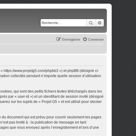
Rechercher
Recherche avancé
S’enregistrer
Connexion
 », « https://www.projetg5.com/phpbb3 ») et phpBB (désigné ci-
mation collectée pendant n’importe quelle session d’utilisation
okies, qui sont des petits fichiers textes téléchargés dans les
rès par « user-id ») et un identifiant de session invité (désigné
rez sur les sujets de « Projet G5 » et est utilisé pour stocker
ée du document qui est prévu pour couvrir seulement les pages
’est pas limité à : la publication de message en tant
essages que vous envoyez après l’enregistrement et lors d’une