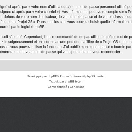
gné ci-après par « votre nom d’utilisateur »), un mot de passe personnel utilisé po
signée ci-après par « votre courriel »). Vos informations pour votre compte sur « P
-dehors de votre nom d’utilisateur, de votre mot de passe et de votre adresse cour
scrétion de « Projet G5 ». Dans tous les cas, vous pouvez choisir quelle information
urriel par le logiciel phpBB.
l soit sécurisé. Cependant, il est recommandé de ne pas utiliser le même mot de pas
vez-le soigneusement et en aucun cas une personne affiliée de « Projet G5 », de 
passe, vous pouvez utiliser la fonction « J’ai oublié mon mot de passe » fournie p
pBB générera un nouveau mot de passe qui vous permettra de vous reconnecter.
Développé par
phpBB
® Forum Software © phpBB Limited
Traduit par
phpBB-fr.com
Confidentialité
|
Conditions