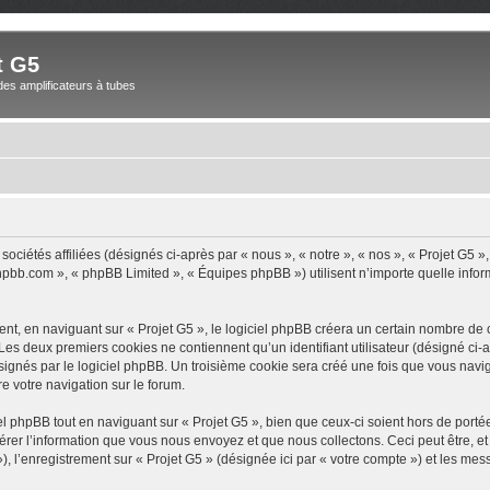
t G5
des amplificateurs à tubes
sociétés affiliées (désignés ci-après par « nous », « notre », « nos », « Projet G5
.phpbb.com », « phpBB Limited », « Équipes phpBB ») utilisent n’importe quelle infor
, en naviguant sur « Projet G5 », le logiciel phpBB créera un certain nombre de co
Les deux premiers cookies ne contiennent qu’un identifiant utilisateur (désigné ci-ap
ignés par le logiciel phpBB. Un troisième cookie sera créé une fois que vous navigue
re votre navigation sur le forum.
 phpBB tout en naviguant sur « Projet G5 », bien que ceux-ci soient hors de port
er l’information que vous nous envoyez et que nous collectons. Ceci peut être, et n
 »), l’enregistrement sur « Projet G5 » (désignée ici par « votre compte ») et les m