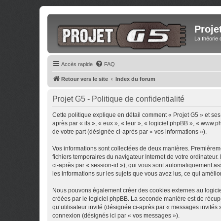
Proje
La théorie 
Accès rapide
FAQ
Retour vers le site
Index du forum
Projet G5 - Politique de confidentialité
Cette politique explique en détail comment « Projet G5 » et ses 
après par « ils », « eux », « leur », « logiciel phpBB », « www
de votre part (désignée ci-après par « vos informations »).
Vos informations sont collectées de deux manières. Premièrement
fichiers temporaires du navigateur Internet de votre ordinateur. 
ci-après par « session-id »), qui vous sont automatiquement ass
les informations sur les sujets que vous avez lus, ce qui amélio
Nous pouvons également créer des cookies externes au logiciel
créées par le logiciel phpBB. La seconde manière est de récupér
qu’utilisateur invité (désignée ci-après par « messages invités
connexion (désignés ici par « vos messages »).