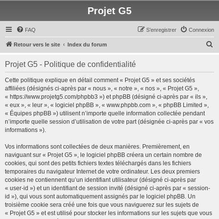
Projet G5
FAQ
S’enregistrer
Connexion
R
Retour vers le site
Index du forum
e
Projet G5 - Politique de confidentialité
c
h
Cette politique explique en détail comment « Projet G5 » et ses sociétés
affiliées (désignés ci-après par « nous », « notre », « nos », « Projet G5 »,
e
« https://www.projetg5.com/phpbb3 ») et phpBB (désigné ci-après par « ils »,
r
« eux », « leur », « logiciel phpBB », « www.phpbb.com », « phpBB Limited »,
« Équipes phpBB ») utilisent n’importe quelle information collectée pendant
c
n’importe quelle session d’utilisation de votre part (désignée ci-après par « vos
h
informations »).
e
Vos informations sont collectées de deux manières. Premièrement, en
r
naviguant sur « Projet G5 », le logiciel phpBB créera un certain nombre de
cookies, qui sont des petits fichiers textes téléchargés dans les fichiers
temporaires du navigateur Internet de votre ordinateur. Les deux premiers
cookies ne contiennent qu’un identifiant utilisateur (désigné ci-après par
« user-id ») et un identifiant de session invité (désigné ci-après par « session-
id »), qui vous sont automatiquement assignés par le logiciel phpBB. Un
troisième cookie sera créé une fois que vous naviguerez sur les sujets de
« Projet G5 » et est utilisé pour stocker les informations sur les sujets que vous