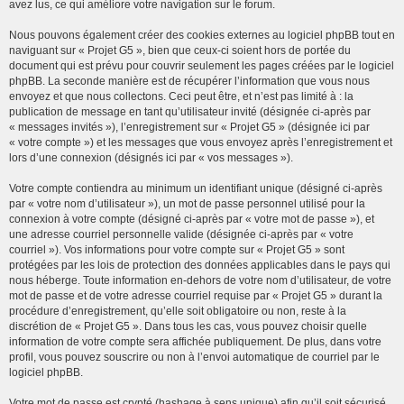
avez lus, ce qui améliore votre navigation sur le forum.
Nous pouvons également créer des cookies externes au logiciel phpBB tout en
naviguant sur « Projet G5 », bien que ceux-ci soient hors de portée du
document qui est prévu pour couvrir seulement les pages créées par le logiciel
phpBB. La seconde manière est de récupérer l’information que vous nous
envoyez et que nous collectons. Ceci peut être, et n’est pas limité à : la
publication de message en tant qu’utilisateur invité (désignée ci-après par
« messages invités »), l’enregistrement sur « Projet G5 » (désignée ici par
« votre compte ») et les messages que vous envoyez après l’enregistrement et
lors d’une connexion (désignés ici par « vos messages »).
Votre compte contiendra au minimum un identifiant unique (désigné ci-après
par « votre nom d’utilisateur »), un mot de passe personnel utilisé pour la
connexion à votre compte (désigné ci-après par « votre mot de passe »), et
une adresse courriel personnelle valide (désignée ci-après par « votre
courriel »). Vos informations pour votre compte sur « Projet G5 » sont
protégées par les lois de protection des données applicables dans le pays qui
nous héberge. Toute information en-dehors de votre nom d’utilisateur, de votre
mot de passe et de votre adresse courriel requise par « Projet G5 » durant la
procédure d’enregistrement, qu’elle soit obligatoire ou non, reste à la
discrétion de « Projet G5 ». Dans tous les cas, vous pouvez choisir quelle
information de votre compte sera affichée publiquement. De plus, dans votre
profil, vous pouvez souscrire ou non à l’envoi automatique de courriel par le
logiciel phpBB.
Votre mot de passe est crypté (hashage à sens unique) afin qu’il soit sécurisé.