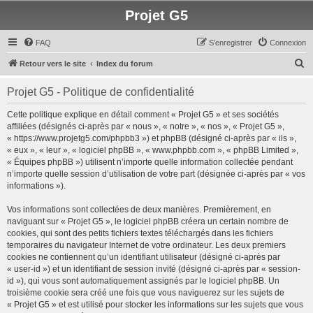
Projet G5
FAQ
S’enregistrer
Connexion
R
Retour vers le site
Index du forum
e
Projet G5 - Politique de confidentialité
c
h
Cette politique explique en détail comment « Projet G5 » et ses sociétés
affiliées (désignés ci-après par « nous », « notre », « nos », « Projet G5 »,
e
« https://www.projetg5.com/phpbb3 ») et phpBB (désigné ci-après par « ils »,
r
« eux », « leur », « logiciel phpBB », « www.phpbb.com », « phpBB Limited »,
« Équipes phpBB ») utilisent n’importe quelle information collectée pendant
c
n’importe quelle session d’utilisation de votre part (désignée ci-après par « vos
h
informations »).
e
Vos informations sont collectées de deux manières. Premièrement, en
r
naviguant sur « Projet G5 », le logiciel phpBB créera un certain nombre de
cookies, qui sont des petits fichiers textes téléchargés dans les fichiers
temporaires du navigateur Internet de votre ordinateur. Les deux premiers
cookies ne contiennent qu’un identifiant utilisateur (désigné ci-après par
« user-id ») et un identifiant de session invité (désigné ci-après par « session-
id »), qui vous sont automatiquement assignés par le logiciel phpBB. Un
troisième cookie sera créé une fois que vous naviguerez sur les sujets de
« Projet G5 » et est utilisé pour stocker les informations sur les sujets que vous