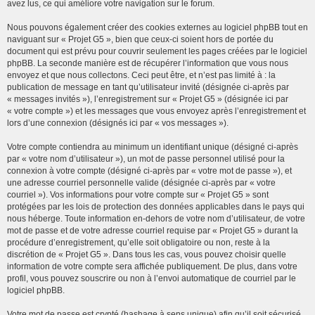
avez lus, ce qui améliore votre navigation sur le forum.
Nous pouvons également créer des cookies externes au logiciel phpBB tout en
naviguant sur « Projet G5 », bien que ceux-ci soient hors de portée du
document qui est prévu pour couvrir seulement les pages créées par le logiciel
phpBB. La seconde manière est de récupérer l’information que vous nous
envoyez et que nous collectons. Ceci peut être, et n’est pas limité à : la
publication de message en tant qu’utilisateur invité (désignée ci-après par
« messages invités »), l’enregistrement sur « Projet G5 » (désignée ici par
« votre compte ») et les messages que vous envoyez après l’enregistrement et
lors d’une connexion (désignés ici par « vos messages »).
Votre compte contiendra au minimum un identifiant unique (désigné ci-après
par « votre nom d’utilisateur »), un mot de passe personnel utilisé pour la
connexion à votre compte (désigné ci-après par « votre mot de passe »), et
une adresse courriel personnelle valide (désignée ci-après par « votre
courriel »). Vos informations pour votre compte sur « Projet G5 » sont
protégées par les lois de protection des données applicables dans le pays qui
nous héberge. Toute information en-dehors de votre nom d’utilisateur, de votre
mot de passe et de votre adresse courriel requise par « Projet G5 » durant la
procédure d’enregistrement, qu’elle soit obligatoire ou non, reste à la
discrétion de « Projet G5 ». Dans tous les cas, vous pouvez choisir quelle
information de votre compte sera affichée publiquement. De plus, dans votre
profil, vous pouvez souscrire ou non à l’envoi automatique de courriel par le
logiciel phpBB.
Votre mot de passe est crypté (hashage à sens unique) afin qu’il soit sécurisé.