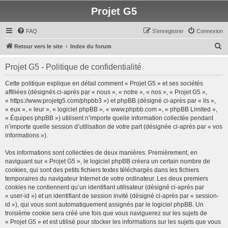
Projet G5
FAQ
S’enregistrer
Connexion
R
Retour vers le site
Index du forum
e
Projet G5 - Politique de confidentialité
c
h
Cette politique explique en détail comment « Projet G5 » et ses sociétés
affiliées (désignés ci-après par « nous », « notre », « nos », « Projet G5 »,
e
« https://www.projetg5.com/phpbb3 ») et phpBB (désigné ci-après par « ils »,
r
« eux », « leur », « logiciel phpBB », « www.phpbb.com », « phpBB Limited »,
« Équipes phpBB ») utilisent n’importe quelle information collectée pendant
c
n’importe quelle session d’utilisation de votre part (désignée ci-après par « vos
h
informations »).
e
Vos informations sont collectées de deux manières. Premièrement, en
r
naviguant sur « Projet G5 », le logiciel phpBB créera un certain nombre de
cookies, qui sont des petits fichiers textes téléchargés dans les fichiers
temporaires du navigateur Internet de votre ordinateur. Les deux premiers
cookies ne contiennent qu’un identifiant utilisateur (désigné ci-après par
« user-id ») et un identifiant de session invité (désigné ci-après par « session-
id »), qui vous sont automatiquement assignés par le logiciel phpBB. Un
troisième cookie sera créé une fois que vous naviguerez sur les sujets de
« Projet G5 » et est utilisé pour stocker les informations sur les sujets que vous