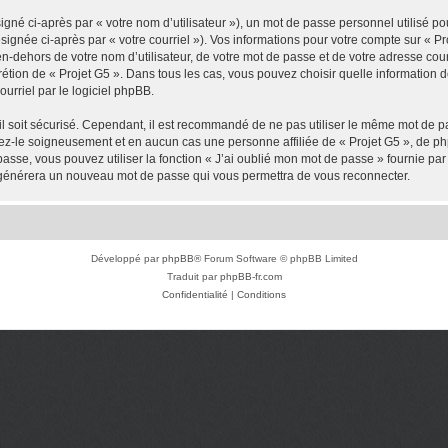
gné ci-après par « votre nom d’utilisateur »), un mot de passe personnel utilisé po
signée ci-après par « votre courriel »). Vos informations pour votre compte sur « P
-dehors de votre nom d’utilisateur, de votre mot de passe et de votre adresse cour
scrétion de « Projet G5 ». Dans tous les cas, vous pouvez choisir quelle information
urriel par le logiciel phpBB.
l soit sécurisé. Cependant, il est recommandé de ne pas utiliser le même mot de pas
vez-le soigneusement et en aucun cas une personne affiliée de « Projet G5 », de 
passe, vous pouvez utiliser la fonction « J’ai oublié mon mot de passe » fournie p
pBB générera un nouveau mot de passe qui vous permettra de vous reconnecter.
Développé par
phpBB
® Forum Software © phpBB Limited
Traduit par
phpBB-fr.com
Confidentialité
|
Conditions