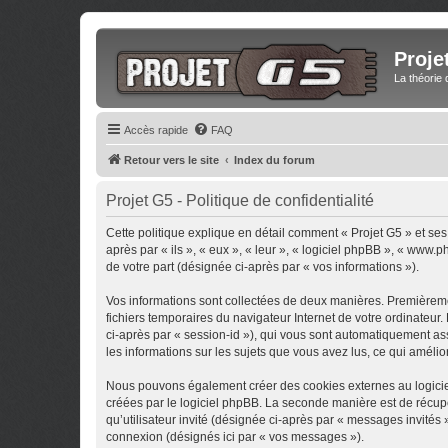
Proje
La théorie 
Accès rapide
FAQ
Retour vers le site
Index du forum
Projet G5 - Politique de confidentialité
Cette politique explique en détail comment « Projet G5 » et ses 
après par « ils », « eux », « leur », « logiciel phpBB », « www
de votre part (désignée ci-après par « vos informations »).
Vos informations sont collectées de deux manières. Premièrement
fichiers temporaires du navigateur Internet de votre ordinateur. 
ci-après par « session-id »), qui vous sont automatiquement ass
les informations sur les sujets que vous avez lus, ce qui amélio
Nous pouvons également créer des cookies externes au logiciel
créées par le logiciel phpBB. La seconde manière est de récupér
qu’utilisateur invité (désignée ci-après par « messages invités
connexion (désignés ici par « vos messages »).