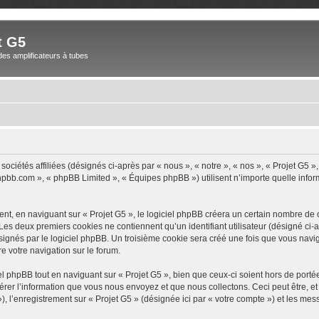
t G5
des amplificateurs à tubes
sociétés affiliées (désignés ci-après par « nous », « notre », « nos », « Projet G5
.phpbb.com », « phpBB Limited », « Équipes phpBB ») utilisent n’importe quelle infor
, en naviguant sur « Projet G5 », le logiciel phpBB créera un certain nombre de co
Les deux premiers cookies ne contiennent qu’un identifiant utilisateur (désigné ci-ap
ignés par le logiciel phpBB. Un troisième cookie sera créé une fois que vous navigue
re votre navigation sur le forum.
 phpBB tout en naviguant sur « Projet G5 », bien que ceux-ci soient hors de port
er l’information que vous nous envoyez et que nous collectons. Ceci peut être, et n
 »), l’enregistrement sur « Projet G5 » (désignée ici par « votre compte ») et les m