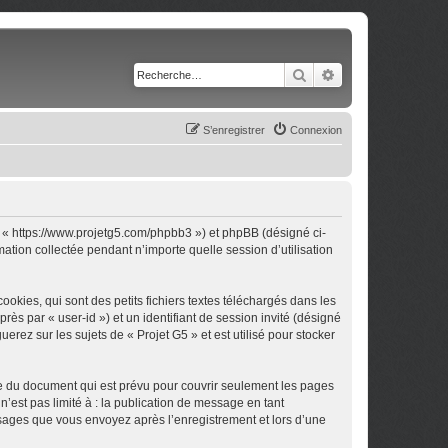
Rechercher
Recherche avancé
S’enregistrer
Connexion
 », « https://www.projetg5.com/phpbb3 ») et phpBB (désigné ci-
mation collectée pendant n’importe quelle session d’utilisation
okies, qui sont des petits fichiers textes téléchargés dans les
rès par « user-id ») et un identifiant de session invité (désigné
rez sur les sujets de « Projet G5 » et est utilisé pour stocker
ée du document qui est prévu pour couvrir seulement les pages
’est pas limité à : la publication de message en tant
essages que vous envoyez après l’enregistrement et lors d’une