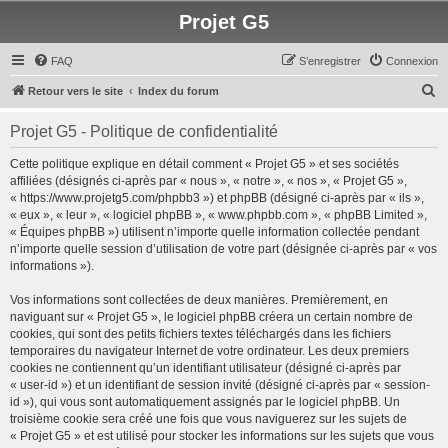
Projet G5
FAQ
S’enregistrer
Connexion
R
Retour vers le site
Index du forum
e
Projet G5 - Politique de confidentialité
c
h
Cette politique explique en détail comment « Projet G5 » et ses sociétés
affiliées (désignés ci-après par « nous », « notre », « nos », « Projet G5 »,
e
« https://www.projetg5.com/phpbb3 ») et phpBB (désigné ci-après par « ils »,
r
« eux », « leur », « logiciel phpBB », « www.phpbb.com », « phpBB Limited »,
« Équipes phpBB ») utilisent n’importe quelle information collectée pendant
c
n’importe quelle session d’utilisation de votre part (désignée ci-après par « vos
h
informations »).
e
Vos informations sont collectées de deux manières. Premièrement, en
r
naviguant sur « Projet G5 », le logiciel phpBB créera un certain nombre de
cookies, qui sont des petits fichiers textes téléchargés dans les fichiers
temporaires du navigateur Internet de votre ordinateur. Les deux premiers
cookies ne contiennent qu’un identifiant utilisateur (désigné ci-après par
« user-id ») et un identifiant de session invité (désigné ci-après par « session-
id »), qui vous sont automatiquement assignés par le logiciel phpBB. Un
troisième cookie sera créé une fois que vous naviguerez sur les sujets de
« Projet G5 » et est utilisé pour stocker les informations sur les sujets que vous