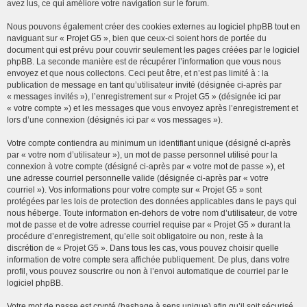
avez lus, ce qui améliore votre navigation sur le forum.
Nous pouvons également créer des cookies externes au logiciel phpBB tout en
naviguant sur « Projet G5 », bien que ceux-ci soient hors de portée du
document qui est prévu pour couvrir seulement les pages créées par le logiciel
phpBB. La seconde manière est de récupérer l’information que vous nous
envoyez et que nous collectons. Ceci peut être, et n’est pas limité à : la
publication de message en tant qu’utilisateur invité (désignée ci-après par
« messages invités »), l’enregistrement sur « Projet G5 » (désignée ici par
« votre compte ») et les messages que vous envoyez après l’enregistrement et
lors d’une connexion (désignés ici par « vos messages »).
Votre compte contiendra au minimum un identifiant unique (désigné ci-après
par « votre nom d’utilisateur »), un mot de passe personnel utilisé pour la
connexion à votre compte (désigné ci-après par « votre mot de passe »), et
une adresse courriel personnelle valide (désignée ci-après par « votre
courriel »). Vos informations pour votre compte sur « Projet G5 » sont
protégées par les lois de protection des données applicables dans le pays qui
nous héberge. Toute information en-dehors de votre nom d’utilisateur, de votre
mot de passe et de votre adresse courriel requise par « Projet G5 » durant la
procédure d’enregistrement, qu’elle soit obligatoire ou non, reste à la
discrétion de « Projet G5 ». Dans tous les cas, vous pouvez choisir quelle
information de votre compte sera affichée publiquement. De plus, dans votre
profil, vous pouvez souscrire ou non à l’envoi automatique de courriel par le
logiciel phpBB.
Votre mot de passe est crypté (hashage à sens unique) afin qu’il soit sécurisé.