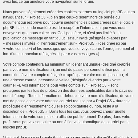
avez lus, ce qui améliore votre navigation sur le forum.
Nous pouvons également créer des cookies externes au logiciel phpBB tout en
naviguant sur « Projet G5 », bien que ceux-ci soient hors de portée du
document qui est prévu pour couvrir seulement les pages créées par le logiciel
phpBB. La seconde manière est de récupérer l’information que vous nous
envoyez et que nous collectons. Ceci peut être, et n’est pas limité à : la
publication de message en tant qu’utilisateur invité (désignée ci-après par
« messages invités »), l’enregistrement sur « Projet G5 » (désignée ici par
« votre compte ») et les messages que vous envoyez après l’enregistrement et
lors d’une connexion (désignés ici par « vos messages »).
Votre compte contiendra au minimum un identifiant unique (désigné ci-après
par « votre nom d’utilisateur »), un mot de passe personnel utilisé pour la
connexion à votre compte (désigné ci-après par « votre mot de passe »), et
une adresse courriel personnelle valide (désignée ci-après par « votre
courriel »). Vos informations pour votre compte sur « Projet G5 » sont
protégées par les lois de protection des données applicables dans le pays qui
nous héberge. Toute information en-dehors de votre nom d’utilisateur, de votre
mot de passe et de votre adresse courriel requise par « Projet G5 » durant la
procédure d’enregistrement, qu’elle soit obligatoire ou non, reste à la
discrétion de « Projet G5 ». Dans tous les cas, vous pouvez choisir quelle
information de votre compte sera affichée publiquement. De plus, dans votre
profil, vous pouvez souscrire ou non à l’envoi automatique de courriel par le
logiciel phpBB.
Votre mot de passe est crypté (hashage à sens unique) afin qu’il soit sécurisé.