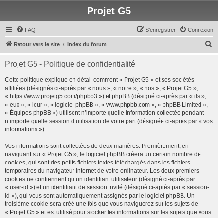
Projet G5
FAQ
S’enregistrer
Connexion
R
Retour vers le site
Index du forum
e
Projet G5 - Politique de confidentialité
c
h
Cette politique explique en détail comment « Projet G5 » et ses sociétés
affiliées (désignés ci-après par « nous », « notre », « nos », « Projet G5 »,
e
« https://www.projetg5.com/phpbb3 ») et phpBB (désigné ci-après par « ils »,
r
« eux », « leur », « logiciel phpBB », « www.phpbb.com », « phpBB Limited »,
« Équipes phpBB ») utilisent n’importe quelle information collectée pendant
c
n’importe quelle session d’utilisation de votre part (désignée ci-après par « vos
h
informations »).
e
Vos informations sont collectées de deux manières. Premièrement, en
r
naviguant sur « Projet G5 », le logiciel phpBB créera un certain nombre de
cookies, qui sont des petits fichiers textes téléchargés dans les fichiers
temporaires du navigateur Internet de votre ordinateur. Les deux premiers
cookies ne contiennent qu’un identifiant utilisateur (désigné ci-après par
« user-id ») et un identifiant de session invité (désigné ci-après par « session-
id »), qui vous sont automatiquement assignés par le logiciel phpBB. Un
troisième cookie sera créé une fois que vous naviguerez sur les sujets de
« Projet G5 » et est utilisé pour stocker les informations sur les sujets que vous