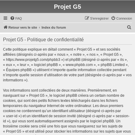
Projet G5
FAQ
S’enregistrer
Connexion
R
Retour vers le site
Index du forum
e
Projet G5 - Politique de confidentialité
c
h
Cette politique explique en détail comment « Projet G5 » et ses sociétés
affiliées (désignés ci-après par « nous », « notre », « nos », « Projet G5 »,
e
« https://www.projetg5.com/phpbb3 ») et phpBB (désigné ci-après par « ils »,
r
« eux », « leur », « logiciel phpBB », « www.phpbb.com », « phpBB Limited »,
« Équipes phpBB ») utilisent n’importe quelle information collectée pendant
c
n’importe quelle session d’utilisation de votre part (désignée ci-après par « vos
h
informations »).
e
Vos informations sont collectées de deux manières. Premièrement, en
r
naviguant sur « Projet G5 », le logiciel phpBB créera un certain nombre de
cookies, qui sont des petits fichiers textes téléchargés dans les fichiers
temporaires du navigateur Internet de votre ordinateur. Les deux premiers
cookies ne contiennent qu’un identifiant utilisateur (désigné ci-après par
« user-id ») et un identifiant de session invité (désigné ci-après par « session-
id »), qui vous sont automatiquement assignés par le logiciel phpBB. Un
troisième cookie sera créé une fois que vous naviguerez sur les sujets de
« Projet G5 » et est utilisé pour stocker les informations sur les sujets que vous