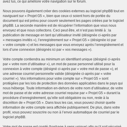
avez lus, ce qui améliore votre navigation sur le forum.
Nous pouvons également créer des cookies externes au logiciel phpBB tout en
naviguant sur « Projet G5 », bien que ceux-ci soient hors de portée du
document qui est prévu pour couvrir seulement les pages créées par le logiciel
phpBB. La seconde manière est de récupérer l’information que vous nous
envoyez et que nous collectons. Ceci peut être, et n’est pas limité à : la
publication de message en tant qu’utilisateur invité (désignée ci-après par
« messages invités »), l’enregistrement sur « Projet G5 » (désignée ici par
« votre compte ») et les messages que vous envoyez après l’enregistrement et
lors d’une connexion (désignés ici par « vos messages »).
Votre compte contiendra au minimum un identifiant unique (désigné ci-après
par « votre nom d’utilisateur »), un mot de passe personnel utilisé pour la
connexion à votre compte (désigné ci-après par « votre mot de passe »), et
une adresse courriel personnelle valide (désignée ci-après par « votre
courriel »). Vos informations pour votre compte sur « Projet G5 » sont
protégées par les lois de protection des données applicables dans le pays qui
nous héberge. Toute information en-dehors de votre nom d’utilisateur, de votre
mot de passe et de votre adresse courriel requise par « Projet G5 » durant la
procédure d’enregistrement, qu’elle soit obligatoire ou non, reste à la
discrétion de « Projet G5 ». Dans tous les cas, vous pouvez choisir quelle
information de votre compte sera affichée publiquement. De plus, dans votre
profil, vous pouvez souscrire ou non à l’envoi automatique de courriel par le
logiciel phpBB.
Votre mot de passe est crypté (hashage à sens unique) afin qu’il soit sécurisé.