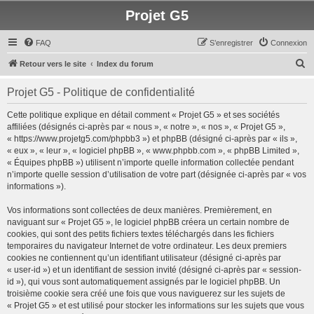
Projet G5
FAQ
S’enregistrer
Connexion
R
Retour vers le site
Index du forum
e
Projet G5 - Politique de confidentialité
c
h
Cette politique explique en détail comment « Projet G5 » et ses sociétés
affiliées (désignés ci-après par « nous », « notre », « nos », « Projet G5 »,
e
« https://www.projetg5.com/phpbb3 ») et phpBB (désigné ci-après par « ils »,
r
« eux », « leur », « logiciel phpBB », « www.phpbb.com », « phpBB Limited »,
« Équipes phpBB ») utilisent n’importe quelle information collectée pendant
c
n’importe quelle session d’utilisation de votre part (désignée ci-après par « vos
h
informations »).
e
Vos informations sont collectées de deux manières. Premièrement, en
r
naviguant sur « Projet G5 », le logiciel phpBB créera un certain nombre de
cookies, qui sont des petits fichiers textes téléchargés dans les fichiers
temporaires du navigateur Internet de votre ordinateur. Les deux premiers
cookies ne contiennent qu’un identifiant utilisateur (désigné ci-après par
« user-id ») et un identifiant de session invité (désigné ci-après par « session-
id »), qui vous sont automatiquement assignés par le logiciel phpBB. Un
troisième cookie sera créé une fois que vous naviguerez sur les sujets de
« Projet G5 » et est utilisé pour stocker les informations sur les sujets que vous