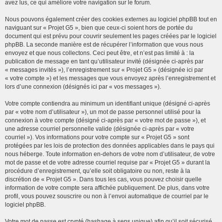
avez lus, ce qui améliore votre navigation sur le forum.
Nous pouvons également créer des cookies externes au logiciel phpBB tout en
naviguant sur « Projet G5 », bien que ceux-ci soient hors de portée du
document qui est prévu pour couvrir seulement les pages créées par le logiciel
phpBB. La seconde manière est de récupérer l’information que vous nous
envoyez et que nous collectons. Ceci peut être, et n’est pas limité à : la
publication de message en tant qu’utilisateur invité (désignée ci-après par
« messages invités »), l’enregistrement sur « Projet G5 » (désignée ici par
« votre compte ») et les messages que vous envoyez après l’enregistrement et
lors d’une connexion (désignés ici par « vos messages »).
Votre compte contiendra au minimum un identifiant unique (désigné ci-après
par « votre nom d’utilisateur »), un mot de passe personnel utilisé pour la
connexion à votre compte (désigné ci-après par « votre mot de passe »), et
une adresse courriel personnelle valide (désignée ci-après par « votre
courriel »). Vos informations pour votre compte sur « Projet G5 » sont
protégées par les lois de protection des données applicables dans le pays qui
nous héberge. Toute information en-dehors de votre nom d’utilisateur, de votre
mot de passe et de votre adresse courriel requise par « Projet G5 » durant la
procédure d’enregistrement, qu’elle soit obligatoire ou non, reste à la
discrétion de « Projet G5 ». Dans tous les cas, vous pouvez choisir quelle
information de votre compte sera affichée publiquement. De plus, dans votre
profil, vous pouvez souscrire ou non à l’envoi automatique de courriel par le
logiciel phpBB.
Votre mot de passe est crypté (hashage à sens unique) afin qu’il soit sécurisé.