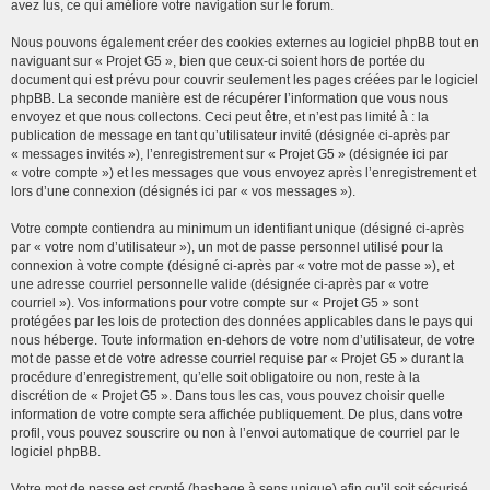
avez lus, ce qui améliore votre navigation sur le forum.
Nous pouvons également créer des cookies externes au logiciel phpBB tout en
naviguant sur « Projet G5 », bien que ceux-ci soient hors de portée du
document qui est prévu pour couvrir seulement les pages créées par le logiciel
phpBB. La seconde manière est de récupérer l’information que vous nous
envoyez et que nous collectons. Ceci peut être, et n’est pas limité à : la
publication de message en tant qu’utilisateur invité (désignée ci-après par
« messages invités »), l’enregistrement sur « Projet G5 » (désignée ici par
« votre compte ») et les messages que vous envoyez après l’enregistrement et
lors d’une connexion (désignés ici par « vos messages »).
Votre compte contiendra au minimum un identifiant unique (désigné ci-après
par « votre nom d’utilisateur »), un mot de passe personnel utilisé pour la
connexion à votre compte (désigné ci-après par « votre mot de passe »), et
une adresse courriel personnelle valide (désignée ci-après par « votre
courriel »). Vos informations pour votre compte sur « Projet G5 » sont
protégées par les lois de protection des données applicables dans le pays qui
nous héberge. Toute information en-dehors de votre nom d’utilisateur, de votre
mot de passe et de votre adresse courriel requise par « Projet G5 » durant la
procédure d’enregistrement, qu’elle soit obligatoire ou non, reste à la
discrétion de « Projet G5 ». Dans tous les cas, vous pouvez choisir quelle
information de votre compte sera affichée publiquement. De plus, dans votre
profil, vous pouvez souscrire ou non à l’envoi automatique de courriel par le
logiciel phpBB.
Votre mot de passe est crypté (hashage à sens unique) afin qu’il soit sécurisé.