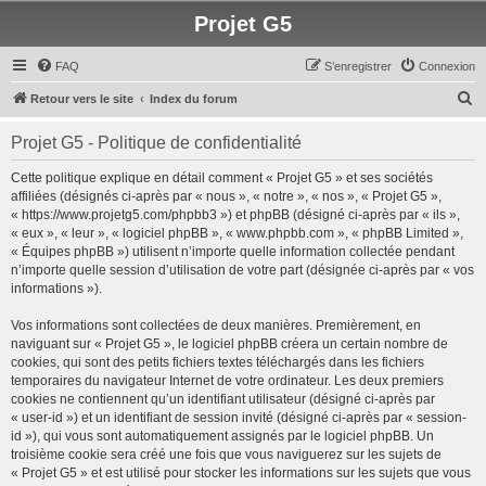
Projet G5
FAQ
S’enregistrer
Connexion
R
Retour vers le site
Index du forum
e
Projet G5 - Politique de confidentialité
c
h
Cette politique explique en détail comment « Projet G5 » et ses sociétés
affiliées (désignés ci-après par « nous », « notre », « nos », « Projet G5 »,
e
« https://www.projetg5.com/phpbb3 ») et phpBB (désigné ci-après par « ils »,
r
« eux », « leur », « logiciel phpBB », « www.phpbb.com », « phpBB Limited »,
« Équipes phpBB ») utilisent n’importe quelle information collectée pendant
c
n’importe quelle session d’utilisation de votre part (désignée ci-après par « vos
h
informations »).
e
Vos informations sont collectées de deux manières. Premièrement, en
r
naviguant sur « Projet G5 », le logiciel phpBB créera un certain nombre de
cookies, qui sont des petits fichiers textes téléchargés dans les fichiers
temporaires du navigateur Internet de votre ordinateur. Les deux premiers
cookies ne contiennent qu’un identifiant utilisateur (désigné ci-après par
« user-id ») et un identifiant de session invité (désigné ci-après par « session-
id »), qui vous sont automatiquement assignés par le logiciel phpBB. Un
troisième cookie sera créé une fois que vous naviguerez sur les sujets de
« Projet G5 » et est utilisé pour stocker les informations sur les sujets que vous