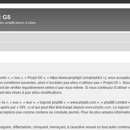
t G5
des amplificateurs à tubes
notre », « nos », « Projet G5 », « https://www.projetg5.com/phpbb3 »), vous accepte
s conditions suivantes, alors n’accédez pas et/ou n’utilisez pas « Projet G5 ». No
dent de vérifier régulièrement celles-ci par vous-même. Si vous continuez d’utiliser
t des mises à jour et/ou modifications.
ls », « eux », « leur », « logiciel phpBB », « www.phpbb.com », « phpBB Limited »,
-après par « GPL ») et qui peut être téléchargé depuis
www.phpbb.com
. Le logicie
acceptons pas comme contenu ou conduite permis. Pour de plus amples informations
lgaire, diffamatoire, choquant, menaçant, à caractère sexuel ou tout autre contenu 