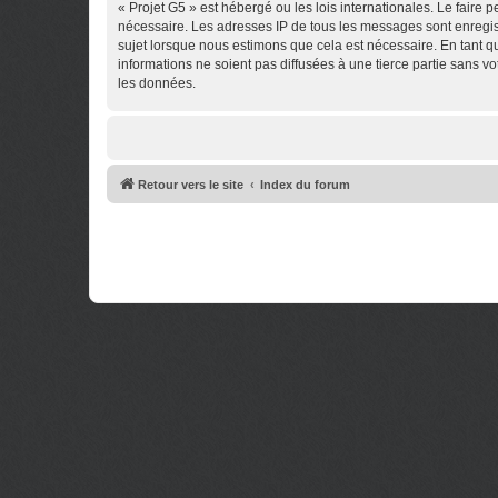
« Projet G5 » est hébergé ou les lois internationales. Le faire
nécessaire. Les adresses IP de tous les messages sont enregis
sujet lorsque nous estimons que cela est nécessaire. En tant 
informations ne soient pas diffusées à une tierce partie sans 
les données.
Retour vers le site
Index du forum