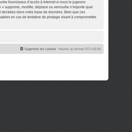
otre fournisseur d’accès à Internet si nous le jugeons
 » supprime, modifie, déplace ou verrouille n’importe quel
nt stockées dans notre base de données. Bien que ces
sables en cas de tentative de piratage visant à compromettre
Supprimer les cookies
Heures au format
UTC+02:00