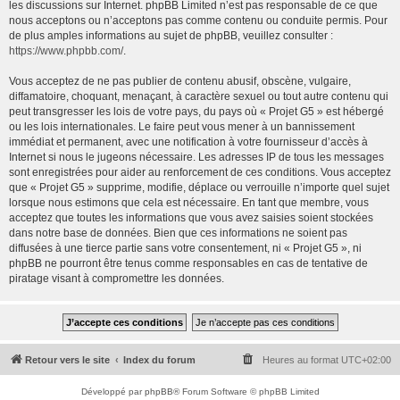
les discussions sur Internet. phpBB Limited n’est pas responsable de ce que
nous acceptons ou n’acceptons pas comme contenu ou conduite permis. Pour
de plus amples informations au sujet de phpBB, veuillez consulter :
https://www.phpbb.com/
.
Vous acceptez de ne pas publier de contenu abusif, obscène, vulgaire,
diffamatoire, choquant, menaçant, à caractère sexuel ou tout autre contenu qui
peut transgresser les lois de votre pays, du pays où « Projet G5 » est hébergé
ou les lois internationales. Le faire peut vous mener à un bannissement
immédiat et permanent, avec une notification à votre fournisseur d’accès à
Internet si nous le jugeons nécessaire. Les adresses IP de tous les messages
sont enregistrées pour aider au renforcement de ces conditions. Vous acceptez
que « Projet G5 » supprime, modifie, déplace ou verrouille n’importe quel sujet
lorsque nous estimons que cela est nécessaire. En tant que membre, vous
acceptez que toutes les informations que vous avez saisies soient stockées
dans notre base de données. Bien que ces informations ne soient pas
diffusées à une tierce partie sans votre consentement, ni « Projet G5 », ni
phpBB ne pourront être tenus comme responsables en cas de tentative de
piratage visant à compromettre les données.
Retour vers le site
Index du forum
Heures au format
UTC+02:00
Développé par
phpBB
® Forum Software © phpBB Limited