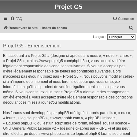
Projet G5
FAQ
Connexion
R
Retour vers le site
Index du forum
e
Langue :
c
Projet G5 - Enregistrement
h
En accédant à « Projet G5 » (désigné ci-après par « nous », « notre », « nos »,
e
« Projet G5 », « https://www.projetg5.com/phpbb3 »), vous acceptez d’être
r
légalement responsable des conditions suivantes. Si vous n’acceptez pas
d’être légalement responsable de toutes les conditions suivantes, alors
c
n’accédez pas et/ou n’utilisez pas « Projet G5 ». Nous pouvons modifier celles-
h
ci à n’importe quel moment et nous ferons tout pour que vous en soyez
e
informé, bien qu’il soit prudent de vérifier régulièrement celles-ci par vous-
même. Si vous continuez d’utiliser « Projet G5 » alors que des changements
r
ont été effectués, vous acceptez d’être légalement responsable des conditions
découlant des mises à jour et/ou modifications.
Nos forums sont développés par phpBB (désigné ci-après par « ils », « eux »,
« leur », « logiciel phpBB », « www.phpbb.com », « phpBB Limited »,
« Équipes phpBB ») qui est un script libre de forum, déclaré sous la licence «
GNU General Public License v2
» (désigné ci-après par « GPL ») et qui peut
être téléchargé depuis
www.phpbb.com
. Le logiciel phpBB facilite seulement