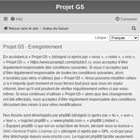
Projet G5
FAQ
Connexion
R
Retour vers le site
Index du forum
e
Langue :
c
Projet G5 - Enregistrement
h
En accédant à « Projet G5 » (désigné ci-après par « nous », « notre », « nos »,
e
« Projet G5 », « https://www.projetg5.com/phpbb3 »), vous acceptez d’être
r
légalement responsable des conditions suivantes. Si vous n’acceptez pas
d’être légalement responsable de toutes les conditions suivantes, alors
c
n’accédez pas et/ou n’utilisez pas « Projet G5 ». Nous pouvons modifier celles-
h
ci à n’importe quel moment et nous ferons tout pour que vous en soyez
e
informé, bien qu’il soit prudent de vérifier régulièrement celles-ci par vous-
même. Si vous continuez d’utiliser « Projet G5 » alors que des changements
r
ont été effectués, vous acceptez d’être légalement responsable des conditions
découlant des mises à jour et/ou modifications.
Nos forums sont développés par phpBB (désigné ci-après par « ils », « eux »,
« leur », « logiciel phpBB », « www.phpbb.com », « phpBB Limited »,
« Équipes phpBB ») qui est un script libre de forum, déclaré sous la licence «
GNU General Public License v2
» (désigné ci-après par « GPL ») et qui peut
être téléchargé depuis
www.phpbb.com
. Le logiciel phpBB facilite seulement