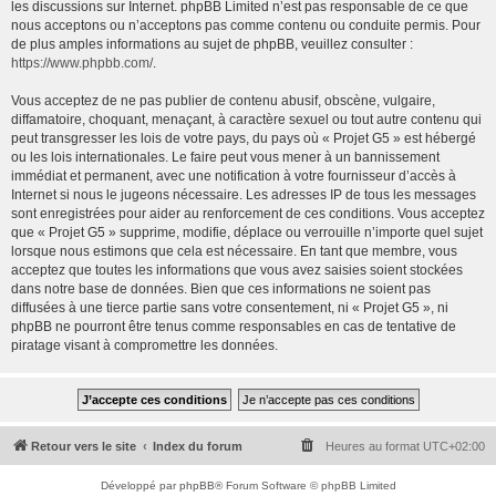
les discussions sur Internet. phpBB Limited n’est pas responsable de ce que
nous acceptons ou n’acceptons pas comme contenu ou conduite permis. Pour
de plus amples informations au sujet de phpBB, veuillez consulter :
https://www.phpbb.com/
.
Vous acceptez de ne pas publier de contenu abusif, obscène, vulgaire,
diffamatoire, choquant, menaçant, à caractère sexuel ou tout autre contenu qui
peut transgresser les lois de votre pays, du pays où « Projet G5 » est hébergé
ou les lois internationales. Le faire peut vous mener à un bannissement
immédiat et permanent, avec une notification à votre fournisseur d’accès à
Internet si nous le jugeons nécessaire. Les adresses IP de tous les messages
sont enregistrées pour aider au renforcement de ces conditions. Vous acceptez
que « Projet G5 » supprime, modifie, déplace ou verrouille n’importe quel sujet
lorsque nous estimons que cela est nécessaire. En tant que membre, vous
acceptez que toutes les informations que vous avez saisies soient stockées
dans notre base de données. Bien que ces informations ne soient pas
diffusées à une tierce partie sans votre consentement, ni « Projet G5 », ni
phpBB ne pourront être tenus comme responsables en cas de tentative de
piratage visant à compromettre les données.
Retour vers le site
Index du forum
Heures au format
UTC+02:00
Développé par
phpBB
® Forum Software © phpBB Limited