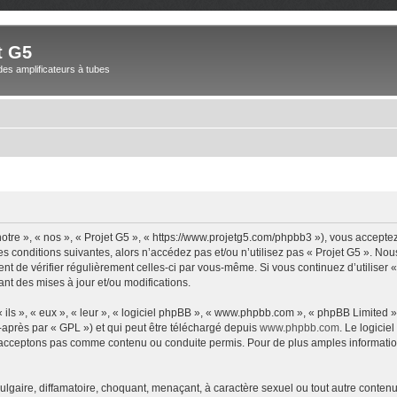
t G5
des amplificateurs à tubes
notre », « nos », « Projet G5 », « https://www.projetg5.com/phpbb3 »), vous accepte
s conditions suivantes, alors n’accédez pas et/ou n’utilisez pas « Projet G5 ». No
dent de vérifier régulièrement celles-ci par vous-même. Si vous continuez d’utiliser
t des mises à jour et/ou modifications.
ls », « eux », « leur », « logiciel phpBB », « www.phpbb.com », « phpBB Limited »,
-après par « GPL ») et qui peut être téléchargé depuis
www.phpbb.com
. Le logicie
acceptons pas comme contenu ou conduite permis. Pour de plus amples informations
lgaire, diffamatoire, choquant, menaçant, à caractère sexuel ou tout autre contenu 