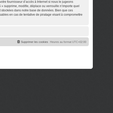
otre fournisseur d’accès à Internet si nous le jugeons
 » supprime, modifie, déplace ou verrouille n’importe quel
nt stockées dans notre base de données. Bien que ces
sables en cas de tentative de piratage visant à compromettre
Supprimer les cookies
Heures au format
UTC+02:00