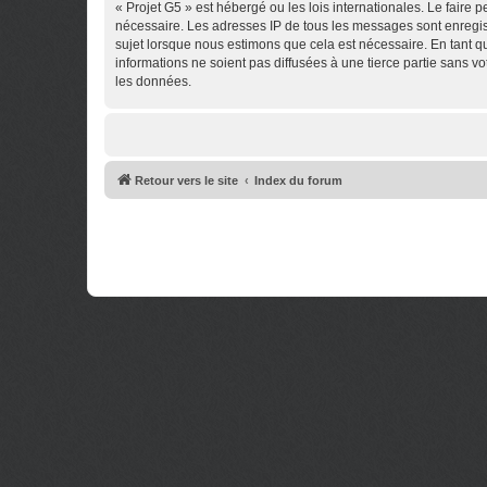
« Projet G5 » est hébergé ou les lois internationales. Le faire
nécessaire. Les adresses IP de tous les messages sont enregis
sujet lorsque nous estimons que cela est nécessaire. En tant 
informations ne soient pas diffusées à une tierce partie sans 
les données.
Retour vers le site
Index du forum