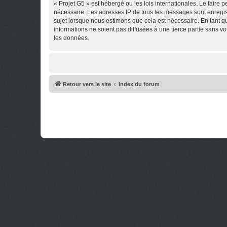
« Projet G5 » est hébergé ou les lois internationales. Le faire
nécessaire. Les adresses IP de tous les messages sont enregis
sujet lorsque nous estimons que cela est nécessaire. En tant 
informations ne soient pas diffusées à une tierce partie sans 
les données.
Retour vers le site
Index du forum