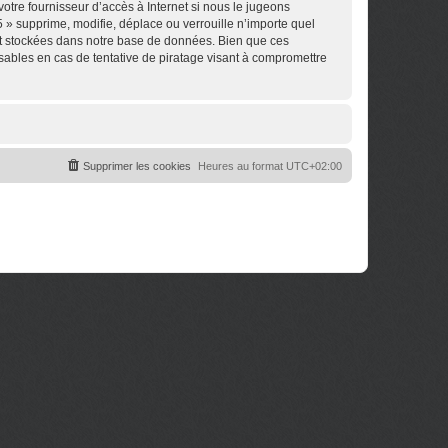
otre fournisseur d’accès à Internet si nous le jugeons
 » supprime, modifie, déplace ou verrouille n’importe quel
nt stockées dans notre base de données. Bien que ces
sables en cas de tentative de piratage visant à compromettre
Supprimer les cookies
Heures au format
UTC+02:00