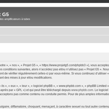
t G5
des amplificateurs à tubes
notre », « nos », « Projet G5 », « https://www.projetg5.com/phpbb3 »), vous accepte
s conditions suivantes, alors n’accédez pas et/ou n’utilisez pas « Projet G5 ». No
dent de vérifier régulièrement celles-ci par vous-même. Si vous continuez d’utiliser
t des mises à jour et/ou modifications.
ls », « eux », « leur », « logiciel phpBB », « www.phpbb.com », « phpBB Limited »,
-après par « GPL ») et qui peut être téléchargé depuis
www.phpbb.com
. Le logicie
acceptons pas comme contenu ou conduite permis. Pour de plus amples informations
lgaire, diffamatoire, choquant, menaçant, à caractère sexuel ou tout autre contenu 