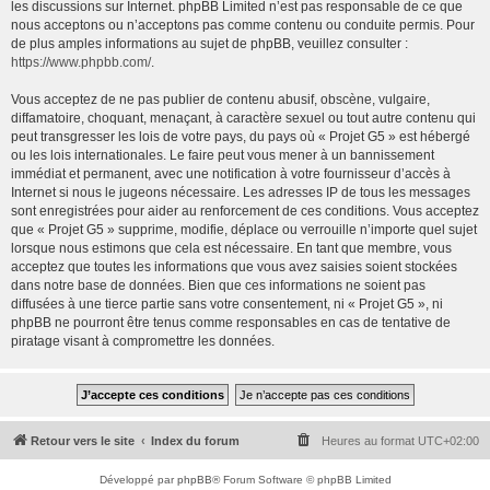
les discussions sur Internet. phpBB Limited n’est pas responsable de ce que
nous acceptons ou n’acceptons pas comme contenu ou conduite permis. Pour
de plus amples informations au sujet de phpBB, veuillez consulter :
https://www.phpbb.com/
.
Vous acceptez de ne pas publier de contenu abusif, obscène, vulgaire,
diffamatoire, choquant, menaçant, à caractère sexuel ou tout autre contenu qui
peut transgresser les lois de votre pays, du pays où « Projet G5 » est hébergé
ou les lois internationales. Le faire peut vous mener à un bannissement
immédiat et permanent, avec une notification à votre fournisseur d’accès à
Internet si nous le jugeons nécessaire. Les adresses IP de tous les messages
sont enregistrées pour aider au renforcement de ces conditions. Vous acceptez
que « Projet G5 » supprime, modifie, déplace ou verrouille n’importe quel sujet
lorsque nous estimons que cela est nécessaire. En tant que membre, vous
acceptez que toutes les informations que vous avez saisies soient stockées
dans notre base de données. Bien que ces informations ne soient pas
diffusées à une tierce partie sans votre consentement, ni « Projet G5 », ni
phpBB ne pourront être tenus comme responsables en cas de tentative de
piratage visant à compromettre les données.
Retour vers le site
Index du forum
Heures au format
UTC+02:00
Développé par
phpBB
® Forum Software © phpBB Limited