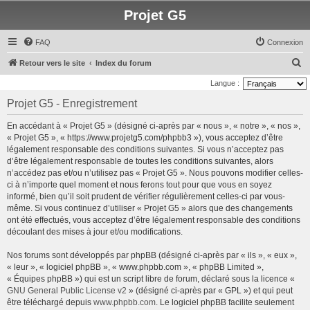
Projet G5
FAQ
Connexion
R
Retour vers le site
Index du forum
e
Langue :
c
Projet G5 - Enregistrement
h
En accédant à « Projet G5 » (désigné ci-après par « nous », « notre », « nos »,
e
« Projet G5 », « https://www.projetg5.com/phpbb3 »), vous acceptez d’être
r
légalement responsable des conditions suivantes. Si vous n’acceptez pas
d’être légalement responsable de toutes les conditions suivantes, alors
c
n’accédez pas et/ou n’utilisez pas « Projet G5 ». Nous pouvons modifier celles-
h
ci à n’importe quel moment et nous ferons tout pour que vous en soyez
e
informé, bien qu’il soit prudent de vérifier régulièrement celles-ci par vous-
même. Si vous continuez d’utiliser « Projet G5 » alors que des changements
r
ont été effectués, vous acceptez d’être légalement responsable des conditions
découlant des mises à jour et/ou modifications.
Nos forums sont développés par phpBB (désigné ci-après par « ils », « eux »,
« leur », « logiciel phpBB », « www.phpbb.com », « phpBB Limited »,
« Équipes phpBB ») qui est un script libre de forum, déclaré sous la licence «
GNU General Public License v2
» (désigné ci-après par « GPL ») et qui peut
être téléchargé depuis
www.phpbb.com
. Le logiciel phpBB facilite seulement