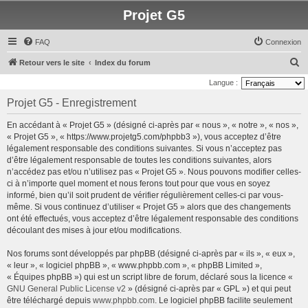
Projet G5
FAQ
Connexion
R
Retour vers le site
Index du forum
e
Langue :
c
Projet G5 - Enregistrement
h
En accédant à « Projet G5 » (désigné ci-après par « nous », « notre », « nos »,
e
« Projet G5 », « https://www.projetg5.com/phpbb3 »), vous acceptez d’être
r
légalement responsable des conditions suivantes. Si vous n’acceptez pas
d’être légalement responsable de toutes les conditions suivantes, alors
c
n’accédez pas et/ou n’utilisez pas « Projet G5 ». Nous pouvons modifier celles-
h
ci à n’importe quel moment et nous ferons tout pour que vous en soyez
e
informé, bien qu’il soit prudent de vérifier régulièrement celles-ci par vous-
même. Si vous continuez d’utiliser « Projet G5 » alors que des changements
r
ont été effectués, vous acceptez d’être légalement responsable des conditions
découlant des mises à jour et/ou modifications.
Nos forums sont développés par phpBB (désigné ci-après par « ils », « eux »,
« leur », « logiciel phpBB », « www.phpbb.com », « phpBB Limited »,
« Équipes phpBB ») qui est un script libre de forum, déclaré sous la licence «
GNU General Public License v2
» (désigné ci-après par « GPL ») et qui peut
être téléchargé depuis
www.phpbb.com
. Le logiciel phpBB facilite seulement