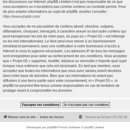
les discussions sur Internet. phpBB Limited n’est pas responsable de ce que
nous acceptons ou n’acceptons pas comme contenu ou conduite permis. Pour
de plus amples informations au sujet de phpBB, veuillez consulter :
https://www.phpbb.com/
.
Vous acceptez de ne pas publier de contenu abusif, obscène, vulgaire,
diffamatoire, choquant, menaçant, à caractère sexuel ou tout autre contenu qui
peut transgresser les lois de votre pays, du pays où « Projet G5 » est hébergé
ou les lois internationales. Le faire peut vous mener à un bannissement
immédiat et permanent, avec une notification à votre fournisseur d’accès à
Internet si nous le jugeons nécessaire. Les adresses IP de tous les messages
sont enregistrées pour aider au renforcement de ces conditions. Vous acceptez
que « Projet G5 » supprime, modifie, déplace ou verrouille n’importe quel sujet
lorsque nous estimons que cela est nécessaire. En tant que membre, vous
acceptez que toutes les informations que vous avez saisies soient stockées
dans notre base de données. Bien que ces informations ne soient pas
diffusées à une tierce partie sans votre consentement, ni « Projet G5 », ni
phpBB ne pourront être tenus comme responsables en cas de tentative de
piratage visant à compromettre les données.
Retour vers le site
Index du forum
Heures au format
UTC+02:00
Développé par
phpBB
® Forum Software © phpBB Limited