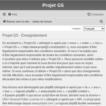
Projet G5
FAQ
Connexion
R
Retour vers le site
Index du forum
e
Langue :
c
Projet G5 - Enregistrement
h
En accédant à « Projet G5 » (désigné ci-après par « nous », « notre », « nos »,
e
« Projet G5 », « https://www.projetg5.com/phpbb3 »), vous acceptez d’être
r
légalement responsable des conditions suivantes. Si vous n’acceptez pas
d’être légalement responsable de toutes les conditions suivantes, alors
c
n’accédez pas et/ou n’utilisez pas « Projet G5 ». Nous pouvons modifier celles-
h
ci à n’importe quel moment et nous ferons tout pour que vous en soyez
e
informé, bien qu’il soit prudent de vérifier régulièrement celles-ci par vous-
même. Si vous continuez d’utiliser « Projet G5 » alors que des changements
r
ont été effectués, vous acceptez d’être légalement responsable des conditions
découlant des mises à jour et/ou modifications.
Nos forums sont développés par phpBB (désigné ci-après par « ils », « eux »,
« leur », « logiciel phpBB », « www.phpbb.com », « phpBB Limited »,
« Équipes phpBB ») qui est un script libre de forum, déclaré sous la licence «
GNU General Public License v2
» (désigné ci-après par « GPL ») et qui peut
être téléchargé depuis
www.phpbb.com
. Le logiciel phpBB facilite seulement