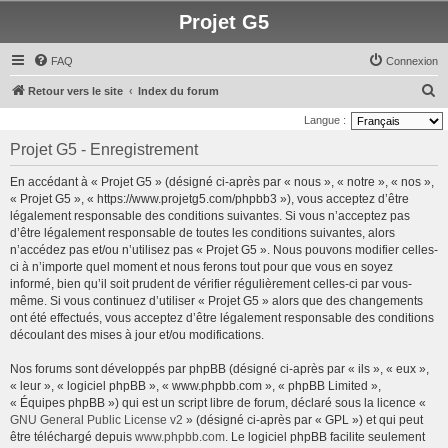
Projet G5
FAQ
Connexion
R
Retour vers le site
Index du forum
e
Langue :
c
Projet G5 - Enregistrement
h
En accédant à « Projet G5 » (désigné ci-après par « nous », « notre », « nos »,
e
« Projet G5 », « https://www.projetg5.com/phpbb3 »), vous acceptez d’être
r
légalement responsable des conditions suivantes. Si vous n’acceptez pas
d’être légalement responsable de toutes les conditions suivantes, alors
c
n’accédez pas et/ou n’utilisez pas « Projet G5 ». Nous pouvons modifier celles-
h
ci à n’importe quel moment et nous ferons tout pour que vous en soyez
e
informé, bien qu’il soit prudent de vérifier régulièrement celles-ci par vous-
même. Si vous continuez d’utiliser « Projet G5 » alors que des changements
r
ont été effectués, vous acceptez d’être légalement responsable des conditions
découlant des mises à jour et/ou modifications.
Nos forums sont développés par phpBB (désigné ci-après par « ils », « eux »,
« leur », « logiciel phpBB », « www.phpbb.com », « phpBB Limited »,
« Équipes phpBB ») qui est un script libre de forum, déclaré sous la licence «
GNU General Public License v2
» (désigné ci-après par « GPL ») et qui peut
être téléchargé depuis
www.phpbb.com
. Le logiciel phpBB facilite seulement