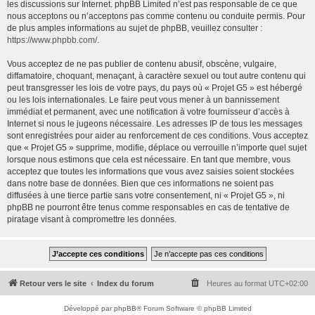
les discussions sur Internet. phpBB Limited n’est pas responsable de ce que
nous acceptons ou n’acceptons pas comme contenu ou conduite permis. Pour
de plus amples informations au sujet de phpBB, veuillez consulter :
https://www.phpbb.com/
.
Vous acceptez de ne pas publier de contenu abusif, obscène, vulgaire,
diffamatoire, choquant, menaçant, à caractère sexuel ou tout autre contenu qui
peut transgresser les lois de votre pays, du pays où « Projet G5 » est hébergé
ou les lois internationales. Le faire peut vous mener à un bannissement
immédiat et permanent, avec une notification à votre fournisseur d’accès à
Internet si nous le jugeons nécessaire. Les adresses IP de tous les messages
sont enregistrées pour aider au renforcement de ces conditions. Vous acceptez
que « Projet G5 » supprime, modifie, déplace ou verrouille n’importe quel sujet
lorsque nous estimons que cela est nécessaire. En tant que membre, vous
acceptez que toutes les informations que vous avez saisies soient stockées
dans notre base de données. Bien que ces informations ne soient pas
diffusées à une tierce partie sans votre consentement, ni « Projet G5 », ni
phpBB ne pourront être tenus comme responsables en cas de tentative de
piratage visant à compromettre les données.
Retour vers le site
Index du forum
Heures au format
UTC+02:00
Développé par
phpBB
® Forum Software © phpBB Limited