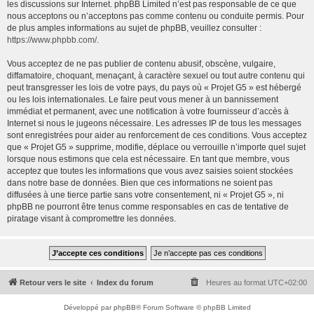
les discussions sur Internet. phpBB Limited n’est pas responsable de ce que
nous acceptons ou n’acceptons pas comme contenu ou conduite permis. Pour
de plus amples informations au sujet de phpBB, veuillez consulter :
https://www.phpbb.com/
.
Vous acceptez de ne pas publier de contenu abusif, obscène, vulgaire,
diffamatoire, choquant, menaçant, à caractère sexuel ou tout autre contenu qui
peut transgresser les lois de votre pays, du pays où « Projet G5 » est hébergé
ou les lois internationales. Le faire peut vous mener à un bannissement
immédiat et permanent, avec une notification à votre fournisseur d’accès à
Internet si nous le jugeons nécessaire. Les adresses IP de tous les messages
sont enregistrées pour aider au renforcement de ces conditions. Vous acceptez
que « Projet G5 » supprime, modifie, déplace ou verrouille n’importe quel sujet
lorsque nous estimons que cela est nécessaire. En tant que membre, vous
acceptez que toutes les informations que vous avez saisies soient stockées
dans notre base de données. Bien que ces informations ne soient pas
diffusées à une tierce partie sans votre consentement, ni « Projet G5 », ni
phpBB ne pourront être tenus comme responsables en cas de tentative de
piratage visant à compromettre les données.
Retour vers le site
Index du forum
Heures au format
UTC+02:00
Développé par
phpBB
® Forum Software © phpBB Limited