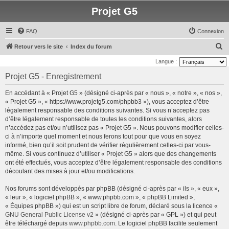
Projet G5
FAQ
Connexion
R
Retour vers le site
Index du forum
e
Langue :
c
Projet G5 - Enregistrement
h
En accédant à « Projet G5 » (désigné ci-après par « nous », « notre », « nos »,
e
« Projet G5 », « https://www.projetg5.com/phpbb3 »), vous acceptez d’être
r
légalement responsable des conditions suivantes. Si vous n’acceptez pas
d’être légalement responsable de toutes les conditions suivantes, alors
c
n’accédez pas et/ou n’utilisez pas « Projet G5 ». Nous pouvons modifier celles-
h
ci à n’importe quel moment et nous ferons tout pour que vous en soyez
e
informé, bien qu’il soit prudent de vérifier régulièrement celles-ci par vous-
même. Si vous continuez d’utiliser « Projet G5 » alors que des changements
r
ont été effectués, vous acceptez d’être légalement responsable des conditions
découlant des mises à jour et/ou modifications.
Nos forums sont développés par phpBB (désigné ci-après par « ils », « eux »,
« leur », « logiciel phpBB », « www.phpbb.com », « phpBB Limited »,
« Équipes phpBB ») qui est un script libre de forum, déclaré sous la licence «
GNU General Public License v2
» (désigné ci-après par « GPL ») et qui peut
être téléchargé depuis
www.phpbb.com
. Le logiciel phpBB facilite seulement