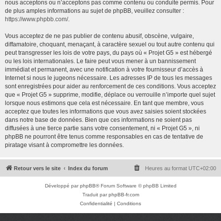
nous acceptons ou n’acceptons pas comme contenu ou conduite permis. Pour
de plus amples informations au sujet de phpBB, veuillez consulter :
https://www.phpbb.com/
.
Vous acceptez de ne pas publier de contenu abusif, obscène, vulgaire,
diffamatoire, choquant, menaçant, à caractère sexuel ou tout autre contenu qui
peut transgresser les lois de votre pays, du pays où « Projet G5 » est hébergé
ou les lois internationales. Le faire peut vous mener à un bannissement
immédiat et permanent, avec une notification à votre fournisseur d’accès à
Internet si nous le jugeons nécessaire. Les adresses IP de tous les messages
sont enregistrées pour aider au renforcement de ces conditions. Vous acceptez
que « Projet G5 » supprime, modifie, déplace ou verrouille n’importe quel sujet
lorsque nous estimons que cela est nécessaire. En tant que membre, vous
acceptez que toutes les informations que vous avez saisies soient stockées
dans notre base de données. Bien que ces informations ne soient pas
diffusées à une tierce partie sans votre consentement, ni « Projet G5 », ni
phpBB ne pourront être tenus comme responsables en cas de tentative de
piratage visant à compromettre les données.
Retour vers le site
Index du forum
Heures au format
UTC+02:00
Développé par
phpBB
® Forum Software © phpBB Limited
Traduit par
phpBB-fr.com
Confidentialité
|
Conditions