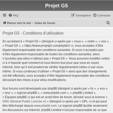
Projet G5
FAQ
S’enregistrer
Connexion
R
Retour vers le site
Index du forum
e
Projet G5 - Conditions d’utilisation
c
h
En accédant à « Projet G5 » (désigné ci-après par « nous », « notre », « nos »,
« Projet G5 », « https://www.projetg5.com/phpbb3 »), vous acceptez d’être
e
légalement responsable des conditions suivantes. Si vous n’acceptez pas
r
d’être légalement responsable de toutes les conditions suivantes, alors
n’accédez pas et/ou n’utilisez pas « Projet G5 ». Nous pouvons modifier celles-
c
ci à n’importe quel moment et nous ferons tout pour que vous en soyez
h
informé, bien qu’il soit prudent de vérifier régulièrement celles-ci par vous-
même. Si vous continuez d’utiliser « Projet G5 » alors que des changements
e
ont été effectués, vous acceptez d’être légalement responsable des conditions
r
découlant des mises à jour et/ou modifications.
Nos forums sont développés par phpBB (désigné ci-après par « ils », « eux »,
« leur », « logiciel phpBB », « www.phpbb.com », « phpBB Limited »,
« Équipes phpBB ») qui est un script libre de forum, déclaré sous la licence «
GNU General Public License v2
» (désigné ci-après par « GPL ») et qui peut
être téléchargé depuis
www.phpbb.com
. Le logiciel phpBB facilite seulement
les discussions sur Internet. phpBB Limited n’est pas responsable de ce que