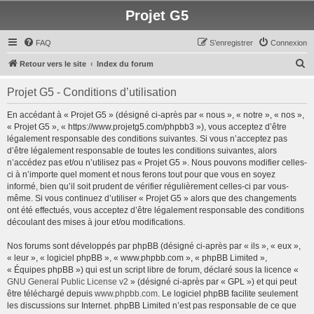
Projet G5
FAQ
S’enregistrer
Connexion
R
Retour vers le site
Index du forum
e
Projet G5 - Conditions d’utilisation
c
h
En accédant à « Projet G5 » (désigné ci-après par « nous », « notre », « nos »,
« Projet G5 », « https://www.projetg5.com/phpbb3 »), vous acceptez d’être
e
légalement responsable des conditions suivantes. Si vous n’acceptez pas
r
d’être légalement responsable de toutes les conditions suivantes, alors
n’accédez pas et/ou n’utilisez pas « Projet G5 ». Nous pouvons modifier celles-
c
ci à n’importe quel moment et nous ferons tout pour que vous en soyez
h
informé, bien qu’il soit prudent de vérifier régulièrement celles-ci par vous-
même. Si vous continuez d’utiliser « Projet G5 » alors que des changements
e
ont été effectués, vous acceptez d’être légalement responsable des conditions
r
découlant des mises à jour et/ou modifications.
Nos forums sont développés par phpBB (désigné ci-après par « ils », « eux »,
« leur », « logiciel phpBB », « www.phpbb.com », « phpBB Limited »,
« Équipes phpBB ») qui est un script libre de forum, déclaré sous la licence «
GNU General Public License v2
» (désigné ci-après par « GPL ») et qui peut
être téléchargé depuis
www.phpbb.com
. Le logiciel phpBB facilite seulement
les discussions sur Internet. phpBB Limited n’est pas responsable de ce que