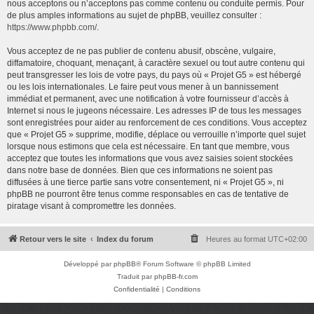
nous acceptons ou n’acceptons pas comme contenu ou conduite permis. Pour
de plus amples informations au sujet de phpBB, veuillez consulter :
https://www.phpbb.com/
.
Vous acceptez de ne pas publier de contenu abusif, obscène, vulgaire,
diffamatoire, choquant, menaçant, à caractère sexuel ou tout autre contenu qui
peut transgresser les lois de votre pays, du pays où « Projet G5 » est hébergé
ou les lois internationales. Le faire peut vous mener à un bannissement
immédiat et permanent, avec une notification à votre fournisseur d’accès à
Internet si nous le jugeons nécessaire. Les adresses IP de tous les messages
sont enregistrées pour aider au renforcement de ces conditions. Vous acceptez
que « Projet G5 » supprime, modifie, déplace ou verrouille n’importe quel sujet
lorsque nous estimons que cela est nécessaire. En tant que membre, vous
acceptez que toutes les informations que vous avez saisies soient stockées
dans notre base de données. Bien que ces informations ne soient pas
diffusées à une tierce partie sans votre consentement, ni « Projet G5 », ni
phpBB ne pourront être tenus comme responsables en cas de tentative de
piratage visant à compromettre les données.
Retour vers le site
Index du forum
Heures au format
UTC+02:00
Développé par
phpBB
® Forum Software © phpBB Limited
Traduit par
phpBB-fr.com
Confidentialité
|
Conditions