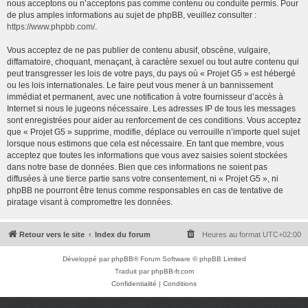
nous acceptons ou n’acceptons pas comme contenu ou conduite permis. Pour
de plus amples informations au sujet de phpBB, veuillez consulter :
https://www.phpbb.com/
.
Vous acceptez de ne pas publier de contenu abusif, obscène, vulgaire,
diffamatoire, choquant, menaçant, à caractère sexuel ou tout autre contenu qui
peut transgresser les lois de votre pays, du pays où « Projet G5 » est hébergé
ou les lois internationales. Le faire peut vous mener à un bannissement
immédiat et permanent, avec une notification à votre fournisseur d’accès à
Internet si nous le jugeons nécessaire. Les adresses IP de tous les messages
sont enregistrées pour aider au renforcement de ces conditions. Vous acceptez
que « Projet G5 » supprime, modifie, déplace ou verrouille n’importe quel sujet
lorsque nous estimons que cela est nécessaire. En tant que membre, vous
acceptez que toutes les informations que vous avez saisies soient stockées
dans notre base de données. Bien que ces informations ne soient pas
diffusées à une tierce partie sans votre consentement, ni « Projet G5 », ni
phpBB ne pourront être tenus comme responsables en cas de tentative de
piratage visant à compromettre les données.
Retour vers le site
Index du forum
Heures au format
UTC+02:00
Développé par
phpBB
® Forum Software © phpBB Limited
Traduit par
phpBB-fr.com
Confidentialité
|
Conditions