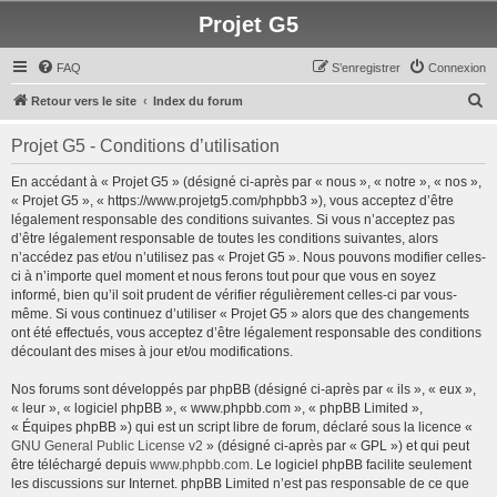
Projet G5
FAQ
S’enregistrer
Connexion
R
Retour vers le site
Index du forum
e
Projet G5 - Conditions d’utilisation
c
h
En accédant à « Projet G5 » (désigné ci-après par « nous », « notre », « nos »,
« Projet G5 », « https://www.projetg5.com/phpbb3 »), vous acceptez d’être
e
légalement responsable des conditions suivantes. Si vous n’acceptez pas
r
d’être légalement responsable de toutes les conditions suivantes, alors
n’accédez pas et/ou n’utilisez pas « Projet G5 ». Nous pouvons modifier celles-
c
ci à n’importe quel moment et nous ferons tout pour que vous en soyez
h
informé, bien qu’il soit prudent de vérifier régulièrement celles-ci par vous-
même. Si vous continuez d’utiliser « Projet G5 » alors que des changements
e
ont été effectués, vous acceptez d’être légalement responsable des conditions
r
découlant des mises à jour et/ou modifications.
Nos forums sont développés par phpBB (désigné ci-après par « ils », « eux »,
« leur », « logiciel phpBB », « www.phpbb.com », « phpBB Limited »,
« Équipes phpBB ») qui est un script libre de forum, déclaré sous la licence «
GNU General Public License v2
» (désigné ci-après par « GPL ») et qui peut
être téléchargé depuis
www.phpbb.com
. Le logiciel phpBB facilite seulement
les discussions sur Internet. phpBB Limited n’est pas responsable de ce que