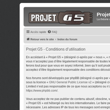
Proje
La théorie 
Accès rapide
FAQ
Retour vers le site
Index du forum
Projet G5 - Conditions d’utilisation
En accédant à « Projet G5 » (désigné ci-après par « nous », « 
vous n’acceptez pas d’être légalement responsable de toutes le
ferons tout pour que vous en soyez informé, bien qu’il soit pru
acceptez d’être légalement responsable des conditions découlan
Nos forums sont développés par phpBB (désigné ci-après par « i
sous la licence «
GNU General Public License v2
» (désigné ci
Limited n’est pas responsable de ce que nous acceptons ou n’
https://www.phpbb.com/
.
Vous acceptez de ne pas publier de contenu abusif, obscène, vu
« Projet G5 » est hébergé ou les lois internationales. Le faire
nécessaire. Les adresses IP de tous les messages sont enregis