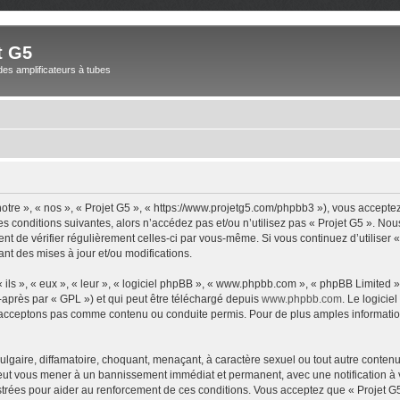
t G5
des amplificateurs à tubes
notre », « nos », « Projet G5 », « https://www.projetg5.com/phpbb3 »), vous accepte
s conditions suivantes, alors n’accédez pas et/ou n’utilisez pas « Projet G5 ». No
dent de vérifier régulièrement celles-ci par vous-même. Si vous continuez d’utiliser
t des mises à jour et/ou modifications.
ls », « eux », « leur », « logiciel phpBB », « www.phpbb.com », « phpBB Limited »,
-après par « GPL ») et qui peut être téléchargé depuis
www.phpbb.com
. Le logicie
acceptons pas comme contenu ou conduite permis. Pour de plus amples informations
lgaire, diffamatoire, choquant, menaçant, à caractère sexuel ou tout autre contenu 
 peut vous mener à un bannissement immédiat et permanent, avec une notification à v
trées pour aider au renforcement de ces conditions. Vous acceptez que « Projet G5