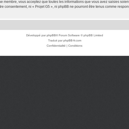
que membre, vous acceptez que toutes les informations que vous avez saisies soie
votre consentement, ni « Projet G5 », ni phpBB ne pourront être tenus comme respon
Développé par
phpBB
® Forum Software © phpBB Limited
Traduit par
phpBB-fr.com
Confidentialité
|
Conditions