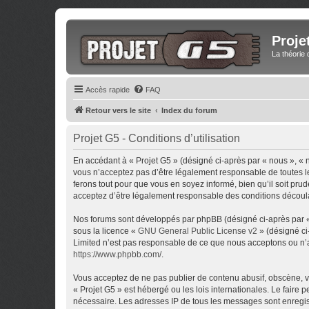
Proje
La théorie 
Accès rapide
FAQ
Retour vers le site
Index du forum
Projet G5 - Conditions d’utilisation
En accédant à « Projet G5 » (désigné ci-après par « nous », « 
vous n’acceptez pas d’être légalement responsable de toutes le
ferons tout pour que vous en soyez informé, bien qu’il soit pru
acceptez d’être légalement responsable des conditions découlan
Nos forums sont développés par phpBB (désigné ci-après par « i
sous la licence «
GNU General Public License v2
» (désigné ci
Limited n’est pas responsable de ce que nous acceptons ou n’
https://www.phpbb.com/
.
Vous acceptez de ne pas publier de contenu abusif, obscène, vu
« Projet G5 » est hébergé ou les lois internationales. Le faire
nécessaire. Les adresses IP de tous les messages sont enregis