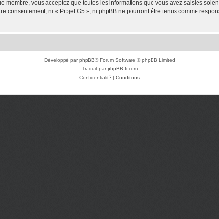
que membre, vous acceptez que toutes les informations que vous avez saisies soie
votre consentement, ni « Projet G5 », ni phpBB ne pourront être tenus comme respon
Développé par
phpBB
® Forum Software © phpBB Limited
Traduit par
phpBB-fr.com
Confidentialité
|
Conditions