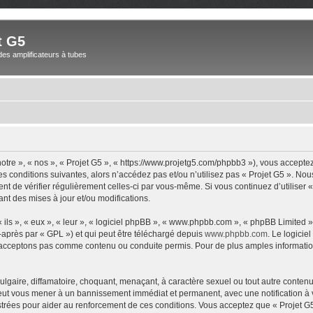
t G5
des amplificateurs à tubes
notre », « nos », « Projet G5 », « https://www.projetg5.com/phpbb3 »), vous accepte
s conditions suivantes, alors n’accédez pas et/ou n’utilisez pas « Projet G5 ». No
dent de vérifier régulièrement celles-ci par vous-même. Si vous continuez d’utiliser
t des mises à jour et/ou modifications.
ls », « eux », « leur », « logiciel phpBB », « www.phpbb.com », « phpBB Limited »,
-après par « GPL ») et qui peut être téléchargé depuis
www.phpbb.com
. Le logicie
acceptons pas comme contenu ou conduite permis. Pour de plus amples informations
lgaire, diffamatoire, choquant, menaçant, à caractère sexuel ou tout autre contenu 
 peut vous mener à un bannissement immédiat et permanent, avec une notification à v
trées pour aider au renforcement de ces conditions. Vous acceptez que « Projet G5