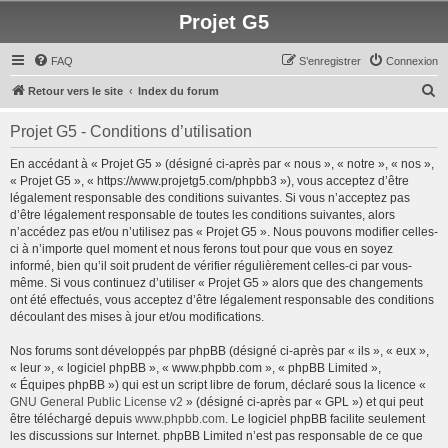
Projet G5
FAQ
S’enregistrer
Connexion
R
Retour vers le site
Index du forum
e
Projet G5 - Conditions d’utilisation
c
h
En accédant à « Projet G5 » (désigné ci-après par « nous », « notre », « nos »,
« Projet G5 », « https://www.projetg5.com/phpbb3 »), vous acceptez d’être
e
légalement responsable des conditions suivantes. Si vous n’acceptez pas
r
d’être légalement responsable de toutes les conditions suivantes, alors
n’accédez pas et/ou n’utilisez pas « Projet G5 ». Nous pouvons modifier celles-
c
ci à n’importe quel moment et nous ferons tout pour que vous en soyez
h
informé, bien qu’il soit prudent de vérifier régulièrement celles-ci par vous-
même. Si vous continuez d’utiliser « Projet G5 » alors que des changements
e
ont été effectués, vous acceptez d’être légalement responsable des conditions
r
découlant des mises à jour et/ou modifications.
Nos forums sont développés par phpBB (désigné ci-après par « ils », « eux »,
« leur », « logiciel phpBB », « www.phpbb.com », « phpBB Limited »,
« Équipes phpBB ») qui est un script libre de forum, déclaré sous la licence «
GNU General Public License v2
» (désigné ci-après par « GPL ») et qui peut
être téléchargé depuis
www.phpbb.com
. Le logiciel phpBB facilite seulement
les discussions sur Internet. phpBB Limited n’est pas responsable de ce que