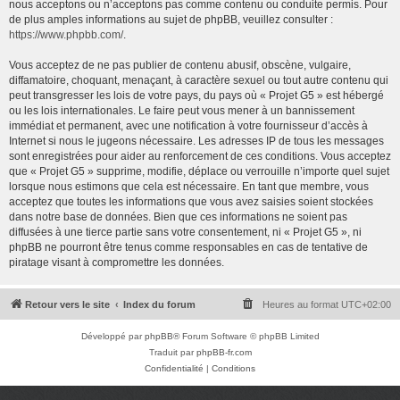
nous acceptons ou n’acceptons pas comme contenu ou conduite permis. Pour
de plus amples informations au sujet de phpBB, veuillez consulter :
https://www.phpbb.com/
.
Vous acceptez de ne pas publier de contenu abusif, obscène, vulgaire,
diffamatoire, choquant, menaçant, à caractère sexuel ou tout autre contenu qui
peut transgresser les lois de votre pays, du pays où « Projet G5 » est hébergé
ou les lois internationales. Le faire peut vous mener à un bannissement
immédiat et permanent, avec une notification à votre fournisseur d’accès à
Internet si nous le jugeons nécessaire. Les adresses IP de tous les messages
sont enregistrées pour aider au renforcement de ces conditions. Vous acceptez
que « Projet G5 » supprime, modifie, déplace ou verrouille n’importe quel sujet
lorsque nous estimons que cela est nécessaire. En tant que membre, vous
acceptez que toutes les informations que vous avez saisies soient stockées
dans notre base de données. Bien que ces informations ne soient pas
diffusées à une tierce partie sans votre consentement, ni « Projet G5 », ni
phpBB ne pourront être tenus comme responsables en cas de tentative de
piratage visant à compromettre les données.
Retour vers le site
Index du forum
Heures au format
UTC+02:00
Développé par
phpBB
® Forum Software © phpBB Limited
Traduit par
phpBB-fr.com
Confidentialité
|
Conditions