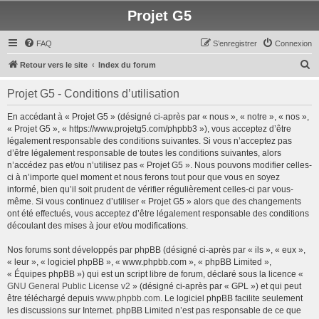
Projet G5
FAQ
S’enregistrer
Connexion
R
Retour vers le site
Index du forum
e
Projet G5 - Conditions d’utilisation
c
h
En accédant à « Projet G5 » (désigné ci-après par « nous », « notre », « nos »,
« Projet G5 », « https://www.projetg5.com/phpbb3 »), vous acceptez d’être
e
légalement responsable des conditions suivantes. Si vous n’acceptez pas
r
d’être légalement responsable de toutes les conditions suivantes, alors
n’accédez pas et/ou n’utilisez pas « Projet G5 ». Nous pouvons modifier celles-
c
ci à n’importe quel moment et nous ferons tout pour que vous en soyez
h
informé, bien qu’il soit prudent de vérifier régulièrement celles-ci par vous-
même. Si vous continuez d’utiliser « Projet G5 » alors que des changements
e
ont été effectués, vous acceptez d’être légalement responsable des conditions
r
découlant des mises à jour et/ou modifications.
Nos forums sont développés par phpBB (désigné ci-après par « ils », « eux »,
« leur », « logiciel phpBB », « www.phpbb.com », « phpBB Limited »,
« Équipes phpBB ») qui est un script libre de forum, déclaré sous la licence «
GNU General Public License v2
» (désigné ci-après par « GPL ») et qui peut
être téléchargé depuis
www.phpbb.com
. Le logiciel phpBB facilite seulement
les discussions sur Internet. phpBB Limited n’est pas responsable de ce que