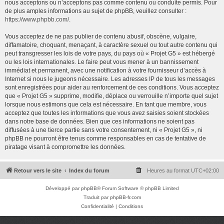
nous acceptons ou n’acceptons pas comme contenu ou conduite permis. Pour
de plus amples informations au sujet de phpBB, veuillez consulter :
https://www.phpbb.com/
.
Vous acceptez de ne pas publier de contenu abusif, obscène, vulgaire,
diffamatoire, choquant, menaçant, à caractère sexuel ou tout autre contenu qui
peut transgresser les lois de votre pays, du pays où « Projet G5 » est hébergé
ou les lois internationales. Le faire peut vous mener à un bannissement
immédiat et permanent, avec une notification à votre fournisseur d’accès à
Internet si nous le jugeons nécessaire. Les adresses IP de tous les messages
sont enregistrées pour aider au renforcement de ces conditions. Vous acceptez
que « Projet G5 » supprime, modifie, déplace ou verrouille n’importe quel sujet
lorsque nous estimons que cela est nécessaire. En tant que membre, vous
acceptez que toutes les informations que vous avez saisies soient stockées
dans notre base de données. Bien que ces informations ne soient pas
diffusées à une tierce partie sans votre consentement, ni « Projet G5 », ni
phpBB ne pourront être tenus comme responsables en cas de tentative de
piratage visant à compromettre les données.
Retour vers le site
Index du forum
Heures au format
UTC+02:00
Développé par
phpBB
® Forum Software © phpBB Limited
Traduit par
phpBB-fr.com
Confidentialité
|
Conditions