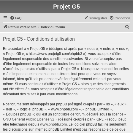
Projet G5
FAQ
S’enregistrer
Connexion
R
Retour vers le site
Index du forum
e
Projet G5 - Conditions d’utilisation
c
h
En accédant à « Projet G5 » (désigné ci-après par « nous », « notre », « nos »,
« Projet G5 », « https://www.projetg5.com/phpbb3 »), vous acceptez d’être
e
légalement responsable des conditions suivantes. Si vous n’acceptez pas
r
d’être légalement responsable de toutes les conditions suivantes, alors
n’accédez pas et/ou n’utilisez pas « Projet G5 ». Nous pouvons modifier celles-
c
ci à n’importe quel moment et nous ferons tout pour que vous en soyez
h
informé, bien qu’il soit prudent de vérifier régulièrement celles-ci par vous-
même. Si vous continuez d’utiliser « Projet G5 » alors que des changements
e
ont été effectués, vous acceptez d’être légalement responsable des conditions
r
découlant des mises à jour et/ou modifications.
Nos forums sont développés par phpBB (désigné ci-après par « ils », « eux »,
« leur », « logiciel phpBB », « www.phpbb.com », « phpBB Limited »,
« Équipes phpBB ») qui est un script libre de forum, déclaré sous la licence «
GNU General Public License v2
» (désigné ci-après par « GPL ») et qui peut
être téléchargé depuis
www.phpbb.com
. Le logiciel phpBB facilite seulement
les discussions sur Internet. phpBB Limited n’est pas responsable de ce que