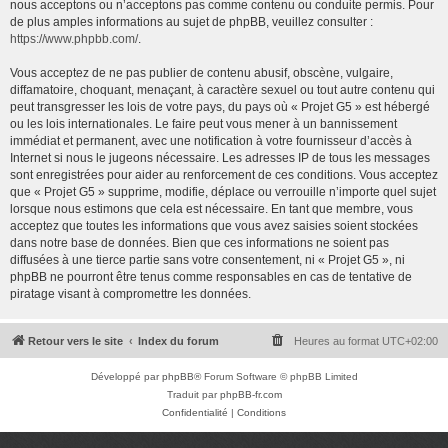
nous acceptons ou n’acceptons pas comme contenu ou conduite permis. Pour
de plus amples informations au sujet de phpBB, veuillez consulter :
https://www.phpbb.com/
.
Vous acceptez de ne pas publier de contenu abusif, obscène, vulgaire,
diffamatoire, choquant, menaçant, à caractère sexuel ou tout autre contenu qui
peut transgresser les lois de votre pays, du pays où « Projet G5 » est hébergé
ou les lois internationales. Le faire peut vous mener à un bannissement
immédiat et permanent, avec une notification à votre fournisseur d’accès à
Internet si nous le jugeons nécessaire. Les adresses IP de tous les messages
sont enregistrées pour aider au renforcement de ces conditions. Vous acceptez
que « Projet G5 » supprime, modifie, déplace ou verrouille n’importe quel sujet
lorsque nous estimons que cela est nécessaire. En tant que membre, vous
acceptez que toutes les informations que vous avez saisies soient stockées
dans notre base de données. Bien que ces informations ne soient pas
diffusées à une tierce partie sans votre consentement, ni « Projet G5 », ni
phpBB ne pourront être tenus comme responsables en cas de tentative de
piratage visant à compromettre les données.
Retour vers le site
Index du forum
Heures au format
UTC+02:00
Développé par
phpBB
® Forum Software © phpBB Limited
Traduit par
phpBB-fr.com
Confidentialité
|
Conditions