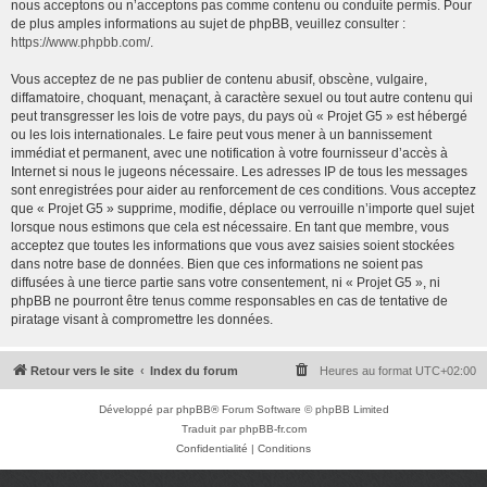
nous acceptons ou n’acceptons pas comme contenu ou conduite permis. Pour
de plus amples informations au sujet de phpBB, veuillez consulter :
https://www.phpbb.com/
.
Vous acceptez de ne pas publier de contenu abusif, obscène, vulgaire,
diffamatoire, choquant, menaçant, à caractère sexuel ou tout autre contenu qui
peut transgresser les lois de votre pays, du pays où « Projet G5 » est hébergé
ou les lois internationales. Le faire peut vous mener à un bannissement
immédiat et permanent, avec une notification à votre fournisseur d’accès à
Internet si nous le jugeons nécessaire. Les adresses IP de tous les messages
sont enregistrées pour aider au renforcement de ces conditions. Vous acceptez
que « Projet G5 » supprime, modifie, déplace ou verrouille n’importe quel sujet
lorsque nous estimons que cela est nécessaire. En tant que membre, vous
acceptez que toutes les informations que vous avez saisies soient stockées
dans notre base de données. Bien que ces informations ne soient pas
diffusées à une tierce partie sans votre consentement, ni « Projet G5 », ni
phpBB ne pourront être tenus comme responsables en cas de tentative de
piratage visant à compromettre les données.
Retour vers le site
Index du forum
Heures au format
UTC+02:00
Développé par
phpBB
® Forum Software © phpBB Limited
Traduit par
phpBB-fr.com
Confidentialité
|
Conditions