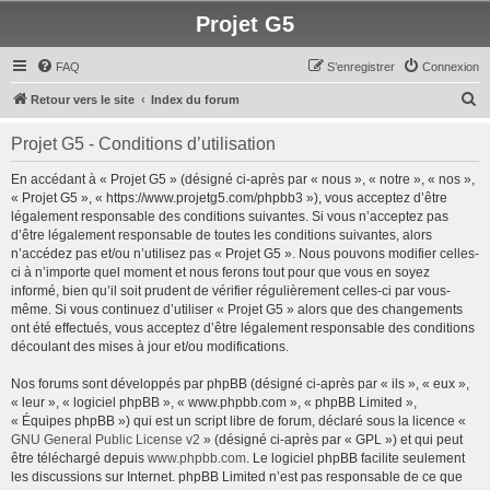
Projet G5
FAQ
S’enregistrer
Connexion
R
Retour vers le site
Index du forum
e
Projet G5 - Conditions d’utilisation
c
h
En accédant à « Projet G5 » (désigné ci-après par « nous », « notre », « nos »,
« Projet G5 », « https://www.projetg5.com/phpbb3 »), vous acceptez d’être
e
légalement responsable des conditions suivantes. Si vous n’acceptez pas
r
d’être légalement responsable de toutes les conditions suivantes, alors
n’accédez pas et/ou n’utilisez pas « Projet G5 ». Nous pouvons modifier celles-
c
ci à n’importe quel moment et nous ferons tout pour que vous en soyez
h
informé, bien qu’il soit prudent de vérifier régulièrement celles-ci par vous-
même. Si vous continuez d’utiliser « Projet G5 » alors que des changements
e
ont été effectués, vous acceptez d’être légalement responsable des conditions
r
découlant des mises à jour et/ou modifications.
Nos forums sont développés par phpBB (désigné ci-après par « ils », « eux »,
« leur », « logiciel phpBB », « www.phpbb.com », « phpBB Limited »,
« Équipes phpBB ») qui est un script libre de forum, déclaré sous la licence «
GNU General Public License v2
» (désigné ci-après par « GPL ») et qui peut
être téléchargé depuis
www.phpbb.com
. Le logiciel phpBB facilite seulement
les discussions sur Internet. phpBB Limited n’est pas responsable de ce que