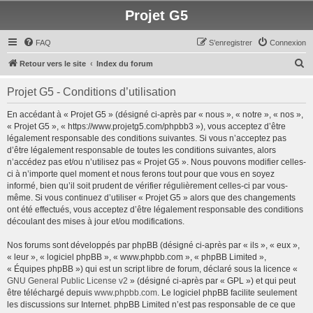
Projet G5
FAQ
S’enregistrer
Connexion
R
Retour vers le site
Index du forum
e
Projet G5 - Conditions d’utilisation
c
h
En accédant à « Projet G5 » (désigné ci-après par « nous », « notre », « nos »,
« Projet G5 », « https://www.projetg5.com/phpbb3 »), vous acceptez d’être
e
légalement responsable des conditions suivantes. Si vous n’acceptez pas
r
d’être légalement responsable de toutes les conditions suivantes, alors
n’accédez pas et/ou n’utilisez pas « Projet G5 ». Nous pouvons modifier celles-
c
ci à n’importe quel moment et nous ferons tout pour que vous en soyez
h
informé, bien qu’il soit prudent de vérifier régulièrement celles-ci par vous-
même. Si vous continuez d’utiliser « Projet G5 » alors que des changements
e
ont été effectués, vous acceptez d’être légalement responsable des conditions
r
découlant des mises à jour et/ou modifications.
Nos forums sont développés par phpBB (désigné ci-après par « ils », « eux »,
« leur », « logiciel phpBB », « www.phpbb.com », « phpBB Limited »,
« Équipes phpBB ») qui est un script libre de forum, déclaré sous la licence «
GNU General Public License v2
» (désigné ci-après par « GPL ») et qui peut
être téléchargé depuis
www.phpbb.com
. Le logiciel phpBB facilite seulement
les discussions sur Internet. phpBB Limited n’est pas responsable de ce que