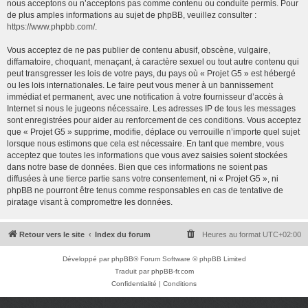
nous acceptons ou n’acceptons pas comme contenu ou conduite permis. Pour
de plus amples informations au sujet de phpBB, veuillez consulter :
https://www.phpbb.com/
.
Vous acceptez de ne pas publier de contenu abusif, obscène, vulgaire,
diffamatoire, choquant, menaçant, à caractère sexuel ou tout autre contenu qui
peut transgresser les lois de votre pays, du pays où « Projet G5 » est hébergé
ou les lois internationales. Le faire peut vous mener à un bannissement
immédiat et permanent, avec une notification à votre fournisseur d’accès à
Internet si nous le jugeons nécessaire. Les adresses IP de tous les messages
sont enregistrées pour aider au renforcement de ces conditions. Vous acceptez
que « Projet G5 » supprime, modifie, déplace ou verrouille n’importe quel sujet
lorsque nous estimons que cela est nécessaire. En tant que membre, vous
acceptez que toutes les informations que vous avez saisies soient stockées
dans notre base de données. Bien que ces informations ne soient pas
diffusées à une tierce partie sans votre consentement, ni « Projet G5 », ni
phpBB ne pourront être tenus comme responsables en cas de tentative de
piratage visant à compromettre les données.
Retour vers le site
Index du forum
Heures au format
UTC+02:00
Développé par
phpBB
® Forum Software © phpBB Limited
Traduit par
phpBB-fr.com
Confidentialité
|
Conditions