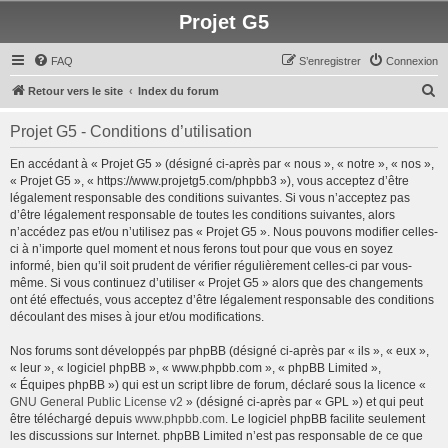
Projet G5
FAQ
S’enregistrer
Connexion
R
Retour vers le site
Index du forum
e
Projet G5 - Conditions d’utilisation
c
h
En accédant à « Projet G5 » (désigné ci-après par « nous », « notre », « nos »,
« Projet G5 », « https://www.projetg5.com/phpbb3 »), vous acceptez d’être
e
légalement responsable des conditions suivantes. Si vous n’acceptez pas
r
d’être légalement responsable de toutes les conditions suivantes, alors
n’accédez pas et/ou n’utilisez pas « Projet G5 ». Nous pouvons modifier celles-
c
ci à n’importe quel moment et nous ferons tout pour que vous en soyez
h
informé, bien qu’il soit prudent de vérifier régulièrement celles-ci par vous-
même. Si vous continuez d’utiliser « Projet G5 » alors que des changements
e
ont été effectués, vous acceptez d’être légalement responsable des conditions
r
découlant des mises à jour et/ou modifications.
Nos forums sont développés par phpBB (désigné ci-après par « ils », « eux »,
« leur », « logiciel phpBB », « www.phpbb.com », « phpBB Limited »,
« Équipes phpBB ») qui est un script libre de forum, déclaré sous la licence «
GNU General Public License v2
» (désigné ci-après par « GPL ») et qui peut
être téléchargé depuis
www.phpbb.com
. Le logiciel phpBB facilite seulement
les discussions sur Internet. phpBB Limited n’est pas responsable de ce que