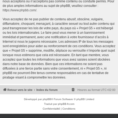
nous acceptons ou n’acceptons pas comme contenu ou conduite permis. Pour
de plus amples informations au sujet de phpBB, veuillez consulter :
https://www.phpbb.com/
.
Vous acceptez de ne pas publier de contenu abusif, obscène, vulgaire,
diffamatoire, choquant, menaçant, à caractère sexuel ou tout autre contenu qui
peut transgresser les lois de votre pays, du pays où « Projet G5 » est hébergé
ou les lois internationales. Le faire peut vous mener à un bannissement
immédiat et permanent, avec une notification à votre fournisseur d’accès à
Internet si nous le jugeons nécessaire. Les adresses IP de tous les messages
sont enregistrées pour aider au renforcement de ces conditions. Vous acceptez
que « Projet G5 » supprime, modifie, déplace ou verrouille n’importe quel sujet
lorsque nous estimons que cela est nécessaire. En tant que membre, vous
acceptez que toutes les informations que vous avez saisies soient stockées
dans notre base de données. Bien que ces informations ne soient pas
diffusées à une tierce partie sans votre consentement, ni « Projet G5 », ni
phpBB ne pourront être tenus comme responsables en cas de tentative de
piratage visant à compromettre les données.
Retour vers le site
Index du forum
Heures au format
UTC+02:00
Développé par
phpBB
® Forum Software © phpBB Limited
Traduit par
phpBB-fr.com
Confidentialité
|
Conditions