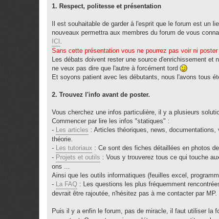
o
1. Respect, politesse et présentation
n
l
u
Il est souhaitable de garder à l'esprit que le forum est un l
nouveaux permettra aux membres du forum de vous conna
ICI
.
Sans cette présentation vous ne pourrez pas voir ni poster
Les débats doivent rester une source d'enrichissement et n
ne veux pas dire que l'autre à forcément tord
Et soyons patient avec les débutants, nous l'avons tous été
2. Trouvez l'info avant de poster.
Vous cherchez une infos particulière, il y a plusieurs soluti
Commencer par lire les infos "statiques" :
-
Les articles
: Articles théoriques, news, documentations, v
théorie.
-
Les tutoriaux
: Ce sont des fiches détaillées en photos de 
-
Projets et outils
: Vous y trouverez tous ce qui touche aux 
ons ...
Ainsi que les outils informatiques (feuilles excel, programme
-
La FAQ
: Les questions les plus fréquemment rencontrées 
devrait être rajoutée, n'hésitez pas à me contacter par MP.
Puis il y a enfin le forum, pas de miracle, il faut utiliser la 