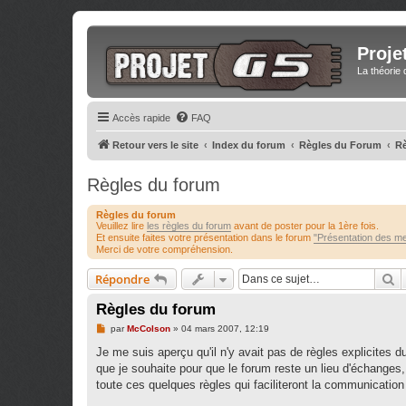
Proje
La théorie 
Accès rapide
FAQ
Retour vers le site
Index du forum
Règles du Forum
Rè
Règles du forum
Règles du forum
Veuillez lire
les règles du forum
avant de poster pour la 1ère fois.
Et ensuite faites votre présentation dans le forum
"Présentation des m
Merci de votre compréhension.
R
Répondre
Règles du forum
M
par
McColson
»
04 mars 2007, 12:19
e
s
Je me suis aperçu qu'il n'y avait pas de règles explicites
s
que je souhaite pour que le forum reste un lieu d'échanges,
a
g
toute ces quelques règles qui faciliteront la communication
e
n