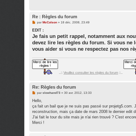
n
l
u
Re : Règles du forum
M
par
McColson
»
18 déc. 2008, 23:49
e
s
EDIT :
s
Je fais un petit rappel, notamment aux no
a
g
devez lire les règles du forum. Si vous ne le
e
vous aider si vous ne respectez pas nos rè
n
o
n
l
u
..::
Veuillez consulter les règles du forum
::..
Re: Règles du forum
M
par
slowhand73
»
30 avr. 2012, 13:33
e
s
Hello,
s
ça fait un bail que je ne suis pas passé sur projetg5.com. J
a
g
reconstruction, mais ça date de mars 2008 le dernier edit 
e
J'ai fait le tour du site mais je n'ai rien trouvé ? C'est e
n
o
Merci !
n
l
u