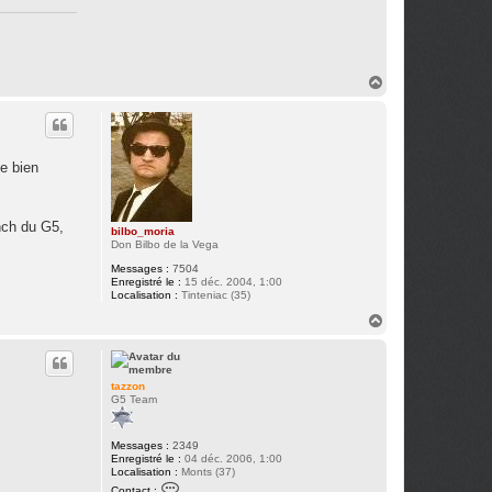
H
a
u
t
de bien
nch du G5,
bilbo_moria
Don Bilbo de la Vega
Messages :
7504
Enregistré le :
15 déc. 2004, 1:00
Localisation :
Tinteniac (35)
H
a
u
t
tazzon
G5 Team
Messages :
2349
Enregistré le :
04 déc. 2006, 1:00
Localisation :
Monts (37)
C
Contact :