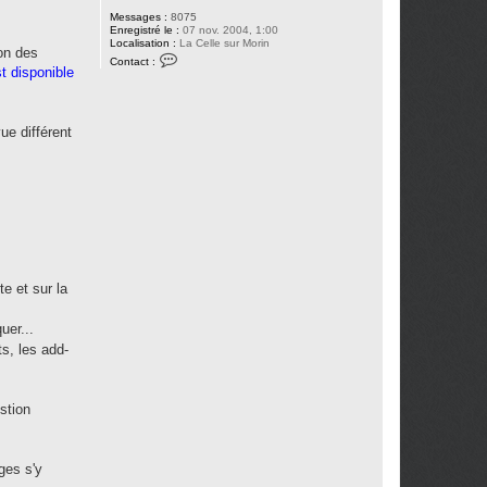
Messages :
8075
Enregistré le :
07 nov. 2004, 1:00
Localisation :
La Celle sur Morin
ion des
C
Contact :
o
t disponible
n
t
a
c
ue différent
t
e
r
M
c
C
o
l
s
o
n
e et sur la
uer...
s, les add-
stion
ges s'y