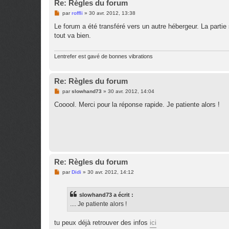
Re: Règles du forum
M
par
roffli
»
30 avr. 2012, 13:38
e
s
Le forum a été transféré vers un autre hébergeur. La partie 
s
tout va bien.
a
g
e
n
Lentrefer est gavé de bonnes vibrations
o
n
l
Re: Règles du forum
u
M
par
slowhand73
»
30 avr. 2012, 14:04
e
s
Cooool. Merci pour la réponse rapide. Je patiente alors !
s
a
g
e
n
o
n
l
u
Re: Règles du forum
M
par
Didi
»
30 avr. 2012, 14:12
e
s
s
slowhand73 a écrit :
a
g
.... Je patiente alors !
e
n
o
tu peux déjà retrouver des infos
ici
n