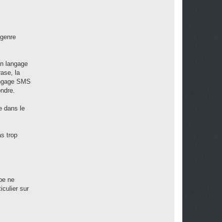
 genre
un langage
ase, la
langage SMS
ondre.
e dans le
s trop
pe ne
culier sur