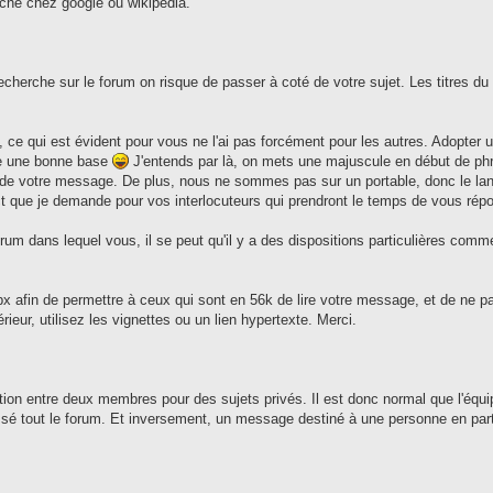
rche chez google ou wikipédia.
e recherche sur le forum on risque de passer à coté de votre sujet. Les titres du
 ce qui est évident pour vous ne l'ai pas forcément pour les autres. Adopter 
le une bonne base
J'entends par là, on mets une majuscule en début de phr
n de votre message. De plus, nous ne sommes pas sur un portable, donc le 
t que je demande pour vos interlocuteurs qui prendront le temps de vous rép
orum dans lequel vous, il se peut qu'il y a des dispositions particulières comm
 afin de permettre à ceux qui sont en 56k de lire votre message, et de ne pa
eur, utilisez les vignettes ou un lien hypertexte. Merci.
n entre deux membres pour des sujets privés. Il est donc normal que l'équi
sé tout le forum. Et inversement, un message destiné à une personne en parti