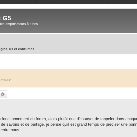
t G5
des amplificateurs à tubes
gles, us et coutumes
embres"
.
echercher
Recherche avancée
 du fonctionnement du forum, alors plutôt que d'essayer de rappeler dans chaqu
 de savoirs et de partage, je pense qu'il est grand temps de préciser une bonn
 entre nous.