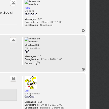
u
t
t
e
r
roffli
s
G5 guru
olaires si
l
o
w
Messages :
571
h
Enregistré le :
29 nov. 2007, 1:00
a
Localisation :
Strasbourg
n
H
d
a
7
3
u
t
slowhand73
G5 bidouilleur
Messages :
15
Enregistré le :
22 nov. 2010, 1:00
C
Contact :
o
n
H
t
a
a
u
c
t
t
e
r
s
Didi
l
G5 optimiseur
o
w
h
Messages :
126
a
Enregistré le :
30 déc. 2011, 1:00
n
Localisation :
Belgique (Gerpinnes)
d