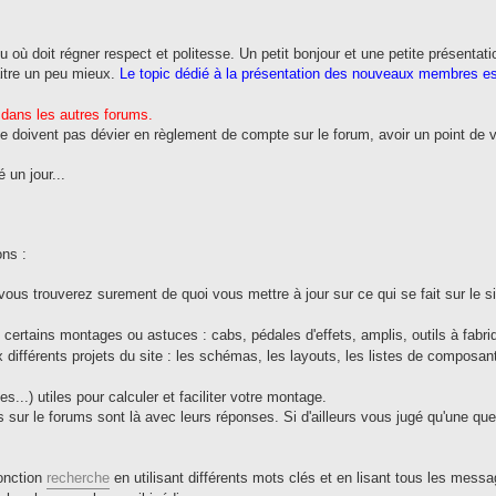
ieu où doit régner respect et politesse. Un petit bonjour et une petite présentat
itre un peu mieux.
Le topic dédié à la présentation des nouveaux membres es
 dans les autres forums.
e doivent pas dévier en règlement de compte sur le forum, avoir un point de v
 un jour...
ons :
ous trouverez surement de quoi vous mettre à jour sur ce qui se fait sur le sit
certains montages ou astuces : cabs, pédales d'effets, amplis, outils à fabriq
différents projets du site : les schémas, les layouts, les listes de composant
s...) utiles pour calculer et faciliter votre montage.
sur le forums sont là avec leurs réponses. Si d'ailleurs vous jugé qu'une que
fonction
recherche
en utilisant différents mots clés et en lisant tous les messa