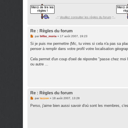
..::
Veuillez consulter les règles du forum
::..
Re : Règles du forum
M
par
bilbo_moria
»
17 août 2007, 19:23
e
s
Si je puis me permettre (Mc, tu vires si cela n'a pas sa pla
s
penser à remplir dans votre profil votre localisation géogra
a
g
e
Cela permet d'un coup d'oeil de répondre "passe chez moi l
n
o
ou autre ...
n
l
u
Re : Règles du forum
M
par
tazzon
»
18 août 2007, 13:28
e
s
Perso, j'aime bien aussi savoir d'où sont les membres, c'e
s
a
g
e
n
o