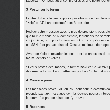
rapportant. On peut aussi compléter avec une petite reche
3. Poster sur le forum
Le titre doit être le plus explicite possible sinon lors d'un
"Help" ou "J'ai un problème" sont à proscrire.
Rédiger votre message avec le plus de précisions possible,
que tout le monde peux comprendre, le français me semb
conjugaison, et la ponctuation servent à la compréhensio
ou MSN n'est pas autorisé ici. C'est un minimum de respec
Avant de rédiger, regardez les post-it et les annonces du f
forum "achats et ventes".
Si vous postez des images, le format maxi est le 640x480px
déformer le forum. Pour mettre des photos d'un format supéri
4. Message privé
Les messages privés, MP ou PM, sont pour la communicatio
réponde pas aux messages dont la réponse pourrait intéres
le forum n'as pas de raison de s'y trouver.
5. Réponses