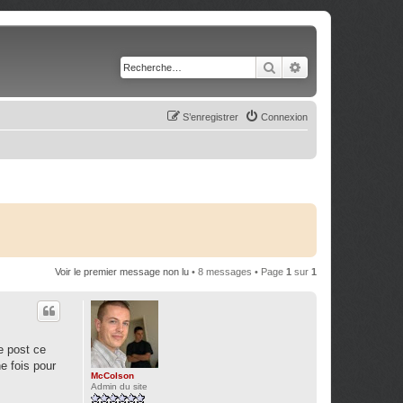
Rechercher
Recherche avancé
S’enregistrer
Connexion
Voir le premier message non lu
• 8 messages • Page
1
sur
1
e post ce
e fois pour
McColson
Admin du site