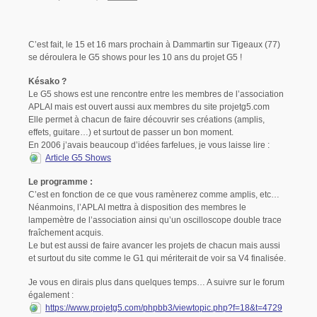
C’est fait, le 15 et 16 mars prochain à Dammartin sur Tigeaux (77)
se déroulera le G5 shows pour les 10 ans du projet G5 !
Késako ?
Le G5 shows est une rencontre entre les membres de l’association
APLAI mais est ouvert aussi aux membres du site projetg5.com
Elle permet à chacun de faire découvrir ses créations (amplis,
effets, guitare…) et surtout de passer un bon moment.
En 2006 j’avais beaucoup d’idées farfelues, je vous laisse lire :
Article G5 Shows
Le programme :
C’est en fonction de ce que vous ramènerez comme amplis, etc…
Néanmoins, l’APLAI mettra à disposition des membres le
lampemètre de l’association ainsi qu’un oscilloscope double trace
fraîchement acquis.
Le but est aussi de faire avancer les projets de chacun mais aussi
et surtout du site comme le G1 qui mériterait de voir sa V4 finalisée.
Je vous en dirais plus dans quelques temps… A suivre sur le forum
également :
https://www.projetg5.com/phpbb3/viewtopic.php?f=18&t=4729