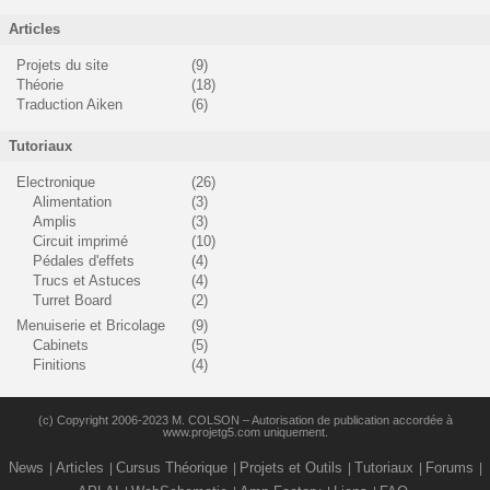
Articles
Projets du site
(9)
Théorie
(18)
Traduction Aiken
(6)
Tutoriaux
Electronique
(26)
Alimentation
(3)
Amplis
(3)
Circuit imprimé
(10)
Pédales d'effets
(4)
Trucs et Astuces
(4)
Turret Board
(2)
Menuiserie et Bricolage
(9)
Cabinets
(5)
Finitions
(4)
(c) Copyright 2006-2023 M. COLSON – Autorisation de publication accordée à
www.projetg5.com uniquement.
News
Articles
Cursus Théorique
Projets et Outils
Tutoriaux
Forums