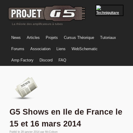
La théorie des amplificateurs à tubes
News
Articles
Projets
Cursus Théorique
Tutoriaux
Forums
Association
Liens
WebSchematic
Amp Factory
Discord
FAQ
G5 Shows en Ile de France le
15 et 16 mars 2014
Publié le
28 janvier 2014
par
McColson