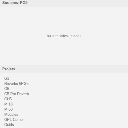
Soutenez PG5
ou bien faites un don !
Projets
G1
Réverbe 6PG5
G5
G5 Pro Reverb
GH5
MI18
MI60
Modules
GPL Corner
Outils