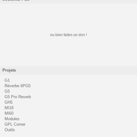
ou bien faites un don !
Projets
G1
Réverbe 6PG5
G5
G5 Pro Reverb
GH5
MI18
MI60
Modules
GPL Corner
Outils