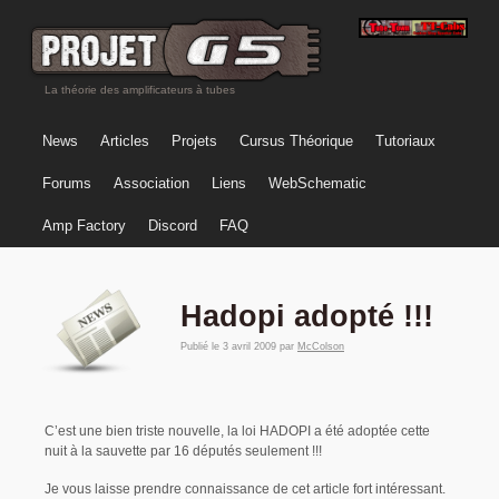
La théorie des amplificateurs à tubes
News
Articles
Projets
Cursus Théorique
Tutoriaux
Forums
Association
Liens
WebSchematic
Amp Factory
Discord
FAQ
Hadopi adopté !!!
Publié le
3 avril 2009
par
McColson
C’est une bien triste nouvelle, la loi HADOPI a été adoptée cette
nuit à la sauvette par 16 députés seulement !!!
Je vous laisse prendre connaissance de cet article fort intéressant.