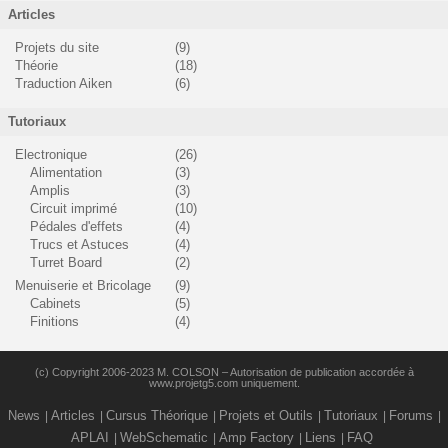
Articles
Projets du site
(9)
Théorie
(18)
Traduction Aiken
(6)
Tutoriaux
Electronique
(26)
Alimentation
(3)
Amplis
(3)
Circuit imprimé
(10)
Pédales d'effets
(4)
Trucs et Astuces
(4)
Turret Board
(2)
Menuiserie et Bricolage
(9)
Cabinets
(5)
Finitions
(4)
(c) Copyright 2006-2023 M. COLSON – Autorisation de publication accordée à
www.projetg5.com uniquement.
News
Articles
Cursus Théorique
Projets et Outils
Tutoriaux
Forums
APLAI
WebSchematic
Amp Factory
Liens
FAQ