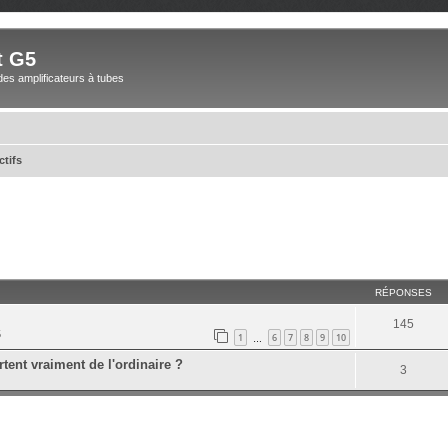
t G5
des amplificateurs à tubes
ctifs
RÉPONSES
145
5
1
6
7
8
9
10
…
tent vraiment de l'ordinaire ?
3