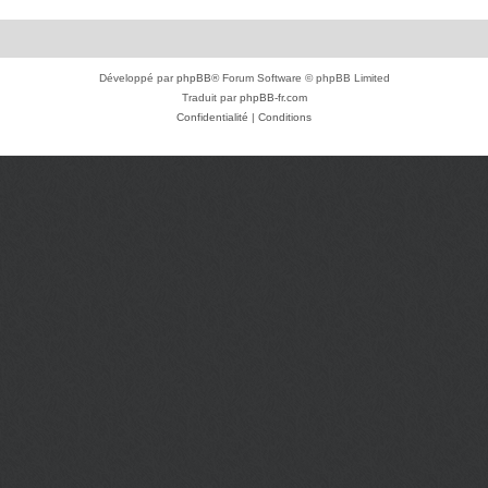
Développé par
phpBB
® Forum Software © phpBB Limited
Traduit par
phpBB-fr.com
Confidentialité
|
Conditions