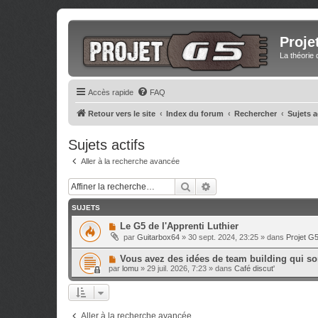
Proje
La théorie 
Accès rapide
FAQ
Retour vers le site
Index du forum
Rechercher
Sujets a
Sujets actifs
Aller à la recherche avancée
Rechercher
Recherche avancée
SUJETS
N
Le G5 de l'Apprenti Luthier
o
par
Guitarbox64
»
30 sept. 2024, 23:25
» dans
Projet G
u
v
N
Vous avez des idées de team building qui sor
e
o
a
par
lomu
»
29 juil. 2026, 7:23
» dans
Café discut'
u
u
v
m
e
e
a
s
u
s
Aller à la recherche avancée
m
a