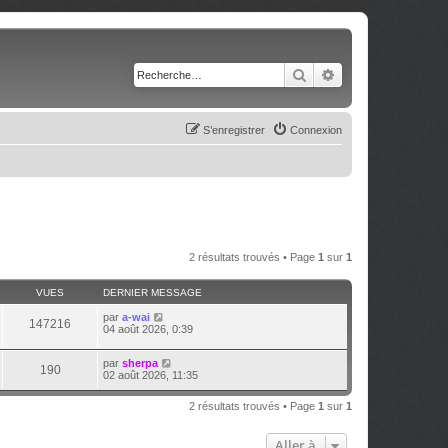
Rechercher
Recherche avancé
S’enregistrer
Connexion
2 résultats trouvés • Page
1
sur
1
VUES
DERNIER MESSAGE
par
a-wai
147216
04 août 2026, 0:39
par
sherpa
190
02 août 2026, 11:35
2 résultats trouvés • Page
1
sur
1
Aller à