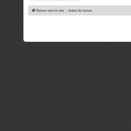
e
g
s
e
s
Retour vers le site
Index du forum
a
g
e