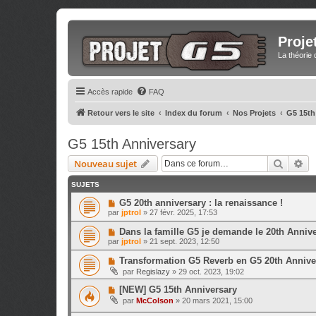
Proje
La théorie 
Accès rapide
FAQ
Retour vers le site
Index du forum
Nos Projets
G5 15th
G5 15th Anniversary
Recher
Re
Nouveau sujet
SUJETS
G5 20th anniversary : la renaissance !
par
jptrol
»
27 févr. 2025, 17:53
Dans la famille G5 je demande le 20th Annive
par
jptrol
»
21 sept. 2023, 12:50
Transformation G5 Reverb en G5 20th Annive
par
Regislazy
»
29 oct. 2023, 19:02
[NEW] G5 15th Anniversary
par
McColson
»
20 mars 2021, 15:00