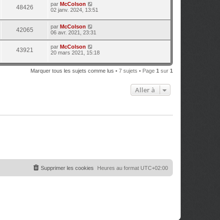
par
McColson
48426
02 janv. 2024, 13:51
par
McColson
42065
06 avr. 2021, 23:31
par
McColson
43921
20 mars 2021, 15:18
Marquer tous les sujets comme lus
• 7 sujets • Page
1
sur
1
Aller à
Supprimer les cookies
Heures au format
UTC+02:00