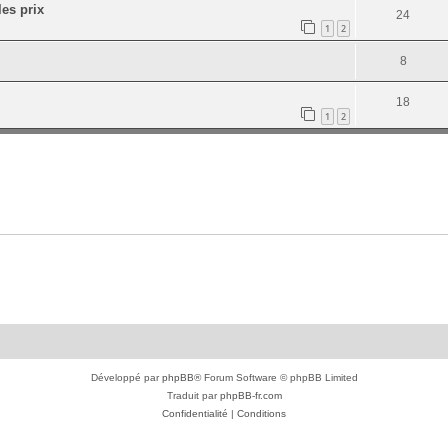
es prix
24
1
2
8
18
1
2
Développé par
phpBB
® Forum Software © phpBB Limited
Traduit par
phpBB-fr.com
Confidentialité
|
Conditions