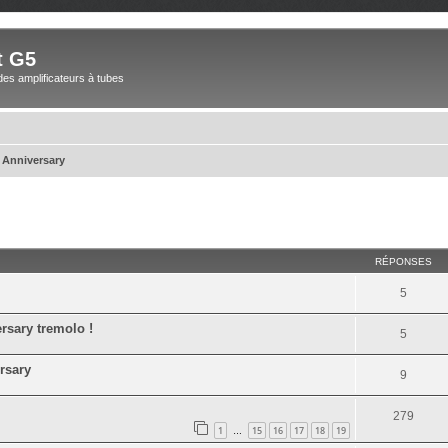
t G5
des amplificateurs à tubes
 Anniversary
cher
cherche avancée
RÉPONSES
5
rsary tremolo !
5
rsary
9
279
1
15
16
17
18
19
…