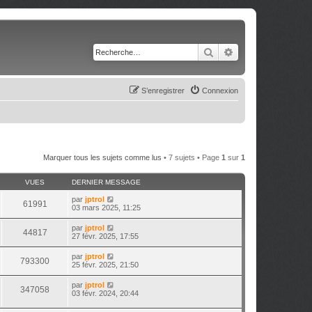
Rechercher
Recherche avancé
S’enregistrer
Connexion
Marquer tous les sujets comme lus
• 7 sujets • Page
1
sur
1
VUES
DERNIER MESSAGE
par
jptrol
61991
03 mars 2025, 11:25
par
jptrol
44817
27 févr. 2025, 17:55
par
jptrol
793300
25 févr. 2025, 21:50
par
jptrol
347058
03 févr. 2024, 20:44