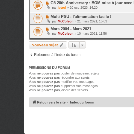
G5 20th Anniversary : BOM mise à jour avec l
par
jptrol
»
20 oct. 2023, 14:20
Multi-PSU : l'alimentation facile !
par
McColson
»
21 mars 2021, 15:03
Mars 2004 - Mars 2021
par
McColson
»
10 mars 2021, 11:56
Nouveau sujet
Retourner à l’index du forum
PERMISSIONS DU FORUM
Vous
ne pouvez pas
poster de nouveaux sujets
Vous
ne pouvez pas
répondre aux sujets
Vous
ne pouvez pas
modifier vos messages
Vous
ne pouvez pas
supprimer vos messages
Vous
ne pouvez pas
joindre des fichiers
Retour vers le site
Index du forum