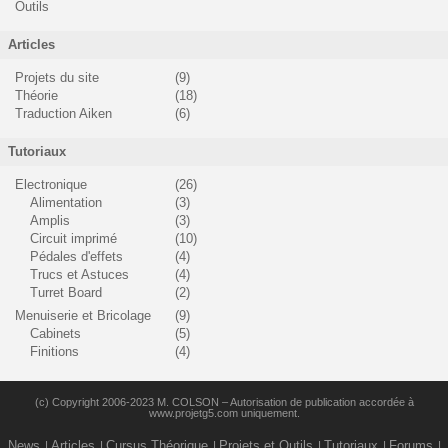
Outils
Articles
Projets du site
(9)
Théorie
(18)
Traduction Aiken
(6)
Tutoriaux
Electronique
(26)
Alimentation
(3)
Amplis
(3)
Circuit imprimé
(10)
Pédales d'effets
(4)
Trucs et Astuces
(4)
Turret Board
(2)
Menuiserie et Bricolage
(9)
Cabinets
(5)
Finitions
(4)
(c) Copyright 2006-2023 M. COLSON – Autorisation de publication accordée à
www.projetg5.com uniquement.
News
Articles
Cursus Théorique
Projets et Outils
Tutoriaux
Forums