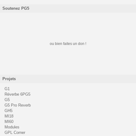
Soutenez PG5
ou bien faites un don !
Projets
G1
Réverbe 6PG5
G5
G5 Pro Reverb
GH5
MI18
MI60
Modules
GPL Corner