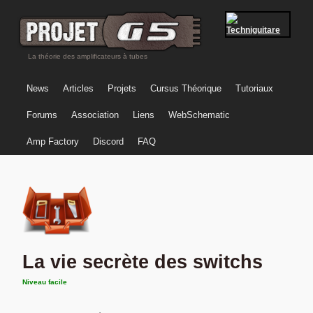
La théorie des amplificateurs à tubes
News
Articles
Projets
Cursus Théorique
Tutoriaux
Forums
Association
Liens
WebSchematic
Amp Factory
Discord
FAQ
La vie secrète des switchs
Niveau facile